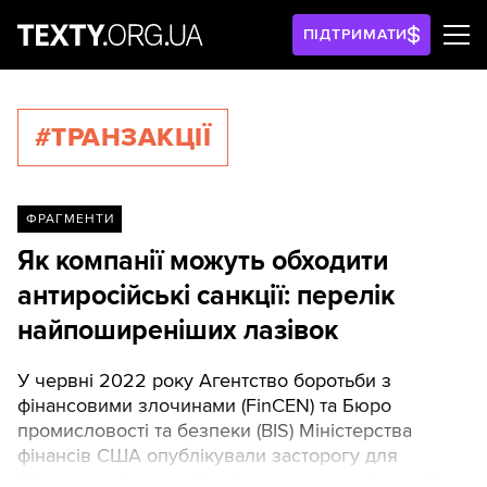
ПІДТРИМАТИ
#ТРАНЗАКЦІЇ
ФРАГМЕНТИ
Як компанії можуть обходити
антиросійські санкції: перелік
найпоширеніших лазівок
У червні 2022 року Агентство боротьби з
фінансовими злочинами (FinCEN) та Бюро
промисловості та безпеки (BIS) Міністерства
фінансів США опублікували засторогу для
фінансових інституцій світу про можливі спроби