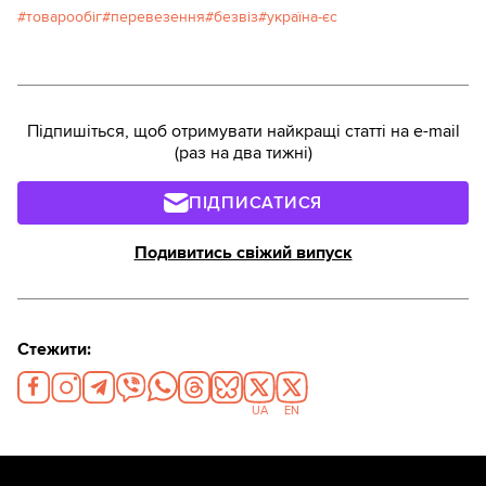
товарообіг
перевезення
безвіз
україна-єс
Підпишіться, щоб отримувати найкращі статті на e-mail
(раз на два тижні)
ПІДПИСАТИСЯ
Подивитись свіжий випуск
Стежити:
UA
EN