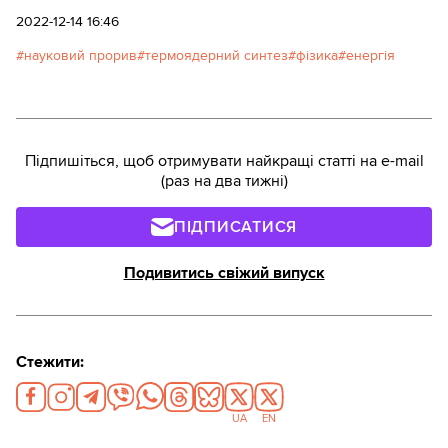
2022-12-14 16:46
науковий прорив
термоядерний синтез
фізика
енергія
Підпишіться, щоб отримувати найкращі статті на e-mail
(раз на два тижні)
ПІДПИСАТИСЯ
Подивитись свіжий випуск
Стежити:
UA
EN