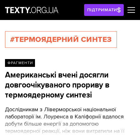
ПІДТРИМАТИ
#ТЕРМОЯДЕРНИЙ СИНТЕЗ
ФРАГМЕНТИ
Американські вчені досягли
довгоочікуваного прориву в
термоядерному синтезі
Дослідникам з Ліверморської національної
лабораторії ім. Лоуренса в Каліфорнії вдалося
добути більше енергії за допомогою
термоядерної реакції, ніж вони витратили на її
підтримку.