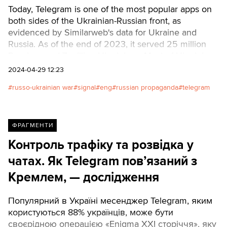
Today, Telegram is one of the most popular apps on
both sides of the Ukrainian-Russian front, as
evidenced by Similarweb's data for Ukraine and
Russia. As of the end of 2023, it served 25 million
Russians and 7 million Ukrainians. Most of Ukrainian
ministries, state administrations, news agencies, and
2024-04-29 12:23
thoughtleaders are active users of Telegram. The
russo-ukrainian war
signal
eng
russian propaganda
telegram
same is true for Russia.Читати українською
ФРАГМЕНТИ
Контроль трафіку та розвідка у
чатах. Як Telegram пов’язаний з
Кремлем, — дослідження
Популярний в Україні месенджер Telegram, яким
користуються 88% українців, може бути
своєрідною операцією «Enigma XXI сторіччя», яку