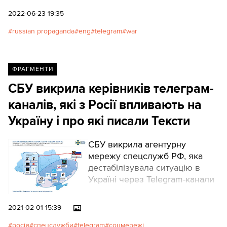
the phrase “Russia Day”.
2022-06-23 19:35
russian propaganda
eng
telegram
war
ФРАГМЕНТИ
СБУ викрила керівників телеграм-
каналів, які з Росії впливають на
Україну і про які писали Тексти
СБУ викрила агентурну
мережу спецслужб РФ, яка
дестабілізувала ситуацію в
Україні через Telegram-канали
2021-02-01 15:39
росія
спецслужби
telegram
соцмережі