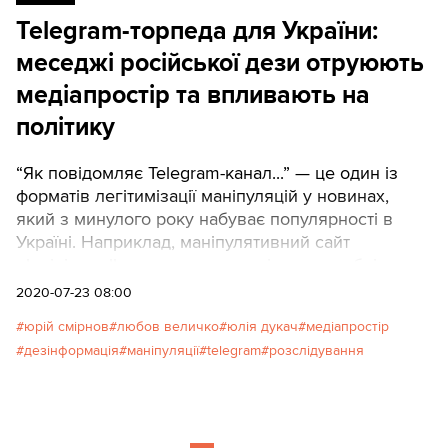
він себе виставляє).
Telegram-торпеда для України:
меседжі російської дези отруюють
медіапростір та впливають на
політику
“Як повідомляє Telegram-канал...” — це один із
форматів легітимізації маніпуляцій у новинах,
який з минулого року набуває популярності в
Україні. Наприклад, маніпулятивний сайт
ukrainianwall.com за минулих півроку опублікував
близько 900 новин з посиланнями на Telegram-
2020-07-23 08:00
канали. Це 6% від усіх новин на цьому сайті і
юрій смірнов
любов величко
юлія дукач
медіапростір
приблизно 4-5 новин щодня.
дезінформація
маніпуляції
telegram
розслідування