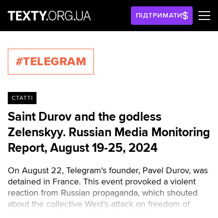
ПІДТРИМАТИ
#TELEGRAM
СТАТТІ
Saint Durov and the godless
Zelenskyy. Russian Media Monitoring
Report, August 19-25, 2024
On August 22, Telegram's founder, Pavel Durov, was
detained in France. This event provoked a violent
reaction from Russian propaganda, which shouted
about the collective West's attack on freedom of
speech and another manifestation of Russophobia.