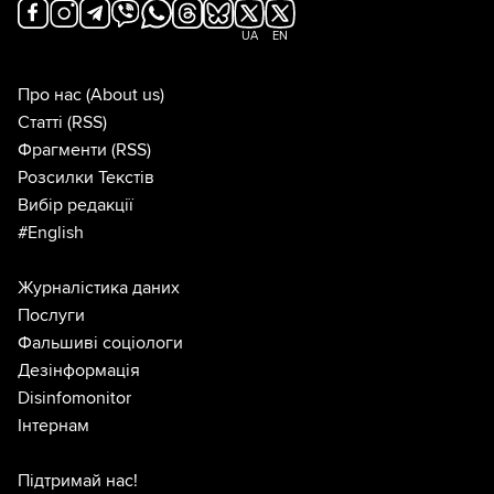
UA
EN
Про нас
(About us)
Статті
(RSS)
Фрагменти
(RSS)
Розсилки Текстів
Вибір редакції
#English
Журналістика даних
Послуги
Фальшиві соціологи
Дезінформація
Disinfomonitor
Інтернам
Підтримай нас!