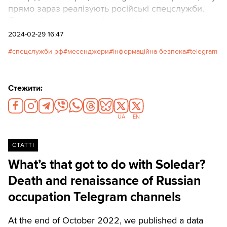
прямо зараз реалізують російські спецслужби.
Про це йдеться у дослідженні Центру
стратегічних комунікацій. Texty.org.ua публікують
2024-02-29 16:47
ключові висновки аналітиків.
спецслужби рф
месенджери
інформаційна безпека
telegram
Стежити:
UA
EN
СТАТТІ
What’s that got to do with Soledar?
Death and renaissance of Russian
occupation Telegram channels
At the end of October 2022, we published a data