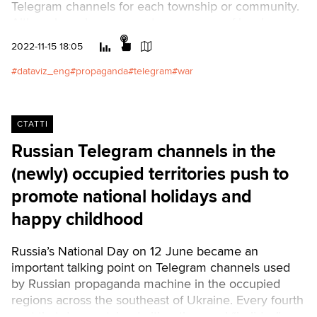
Telegram channels for each township or community.
Although each one posed as a source of local news,
those channels were in fact used to disseminate
2022-11-15 18:05
Russian narratives and bolster support for the
occupiers. The administrators also used them to
dataviz_eng
propaganda
telegram
war
imitate such support from the locals.Читати
українською
СТАТТІ
Russian Telegram channels in the
(newly) occupied territories push to
promote national holidays and
happy childhood
Russia’s National Day on 12 June became an
important talking point on Telegram channels used
by Russian propaganda machine in the occupied
regions across the southeast of Ukraine. Every fourth
post that day contained either the word “holiday” or