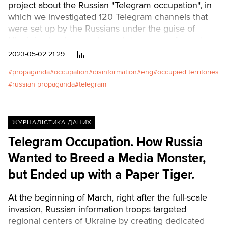
project about the Russian "Telegram occupation", in
which we investigated 120 Telegram channels that
were set up by the Russians under the guise of
Ukrainian local news channels to prepare for and
justify the Russian occupation of Ukrainian territories.
2023-05-02 21:29
However, things didn’t turn out as planned, and by
propaganda
occupation
disinformation
eng
occupied territories
the end of September 2022, almost half of these
russian propaganda
telegram
news channels stopped working. As we learnt later
on, not forever. Some Telegram channels still got a
chance for a second life, although again, not for long.
More details about Russian activity in Telegram and
ЖУРНАЛІСТИКА ДАНИХ
what Soledar offensive has got to do with it – in the
Telegram Occupation. How Russia
article below.
Wanted to Breed a Media Monster,
but Ended up with a Paper Tiger.
At the beginning of March, right after the full-scale
invasion, Russian information troops targeted
regional centers of Ukraine by creating dedicated