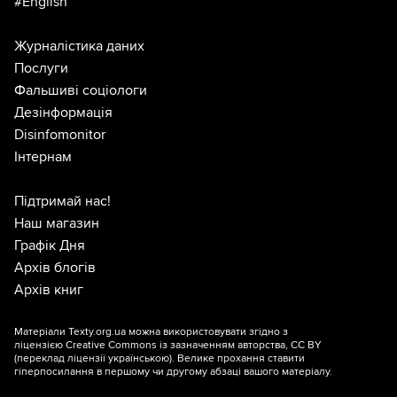
#English
Журналістика даних
Послуги
Фальшиві соціологи
Дезінформація
Disinfomonitor
Інтернам
Підтримай нас!
Наш магазин
Графік Дня
Архів блогів
Архів книг
Матеріали Texty.org.ua можна використовувати згідно з
ліцензією
Creative Commons із зазначенням авторства, CC BY
(переклад ліцензії
українською
). Велике прохання ставити
гіперпосилання в першому чи другому абзаці вашого матеріалу.