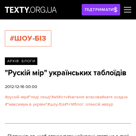
ПІДТРИМАТИ
#ШОУ-БІЗ
АРХІВ: БЛОГИ
"Рускій мір" українських таблоїдів
2012-12-16 00:00
рускій мір
"леді ленд"
м1
істv
євгенія власова
катя осадча
"максимум в україні"
шоу-біз
1+1
блог: олексій мазур