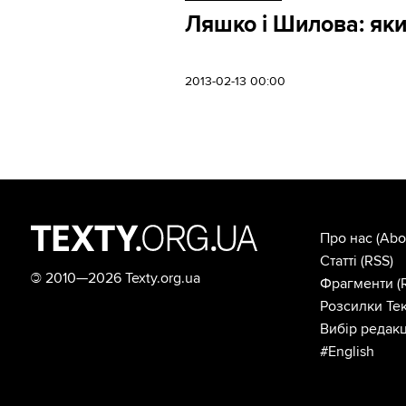
Ляшко і Шилова: яки
2013-02-13 00:00
Про нас
(Abo
Статті
(RSS)
©
2010—2026 Texty.org.ua
Фрагменти
(
Розсилки Тек
Вибір редакц
#English