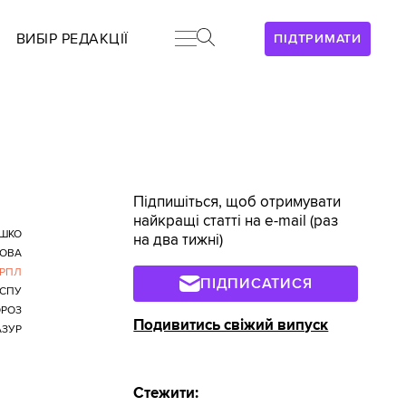
ВИБІР РЕДАКЦІЇ
ПІДТРИМАТИ
Підпишіться, щоб отримувати
найкращі статті на e-mail (раз
ЯШКО
на два тижні)
ЛОВА
РПЛ
ПІДПИСАТИСЯ
СПУ
ОРОЗ
Подивитись свіжий випуск
АЗУР
Стежити: