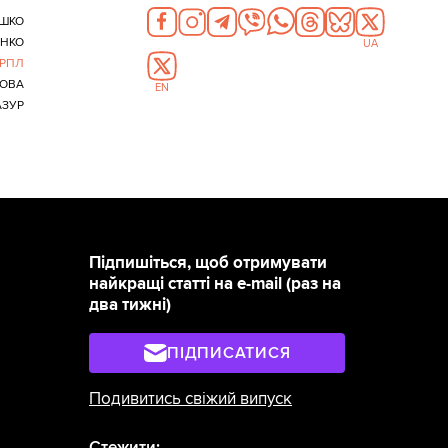
ЯШКО
НКО
UA
РПЛ
ЛОВА
EN
АЗУР
Підпишіться, щоб отримувати
найкращі статті на e-mail (раз на
два тижні)
ПІДПИСАТИСЯ
Подивитись свіжий випуск