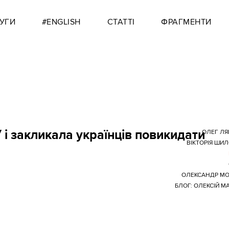
УГИ
#ENGLISH
СТАТТІ
ФРАГМЕНТИ
і закликала українців повикидати
ОЛЕГ Л
ВІКТОРІЯ ШИ
ОЛЕКСАНДР М
БЛОГ: ОЛЕКСІЙ М