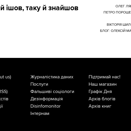
й ішов, таку й знайшов
ОЛЕГ Л
ПЕТРО ПОРОШЕ
ВІКТОРІЯ ШИ
БЛОГ: ОЛЕКСІЙ М
ut us)
Журналістика даних
Підтримай нас!
Послуги
Наш магазин
RSS)
Фальшиві соціологи
Графік Дня
стів
Дезінформація
Архів блогів
ії
Disinfomonitor
Архів книг
Інтернам