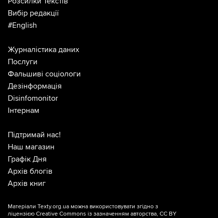
Розсилки Текстів
Вибір редакції
#English
Журналістика даних
Послуги
Фальшиві соціологи
Дезінформація
Disinfomonitor
Інтернам
Підтримай нас!
Наш магазин
Графік Дня
Архів блогів
Архів книг
Матеріали Texty.org.ua можна використовувати згідно з
ліцензією
Creative Commons із зазначенням авторства, CC BY