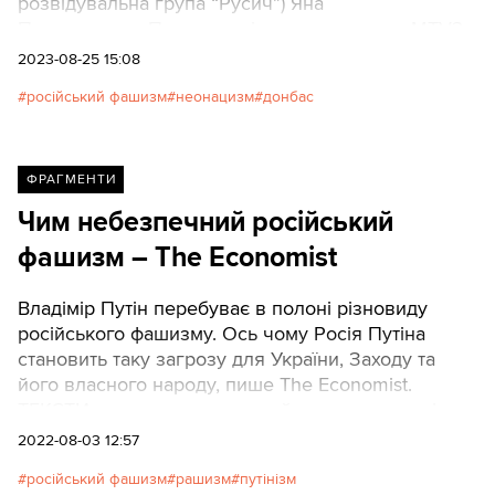
розвідувальна група “Русич”) Яна
Петровського.Про це повідомило видання MTV3,
передає Мілітарний.
2023-08-25 15:08
російський фашизм
неонацизм
донбас
ФРАГМЕНТИ
Чим небезпечний російський
фашизм – The Economist
Владімір Путін перебуває в полоні різновиду
російського фашизму. Ось чому Росія Путіна
становить таку загрозу для України, Заходу та
його власного народу, пише The Economist.
ТЕКСТИ наводять скорочений переклад статті.
2022-08-03 12:57
російський фашизм
рашизм
путінізм