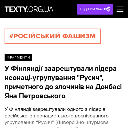
ПІДТРИМАТИ
#РОСІЙСЬКИЙ ФАШИЗМ
ФРАГМЕНТИ
У Фінляндії заарештували лідера
неонаці-угрупування "Русич",
причетного до злочинів на Донбасі
Яна Петровського
У Фінляндії заарештували одного з лідерів
російського неонацистського воєнізованого
угруповання “Русич” (Диверсійно-штурмова