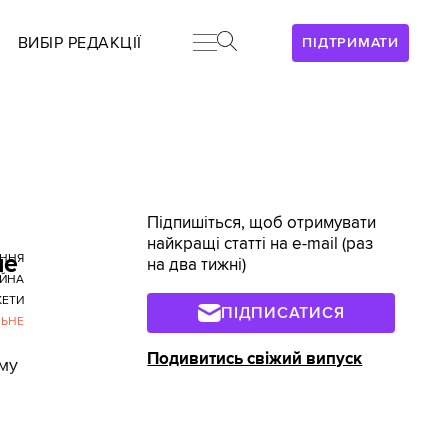
ВИБІР РЕДАКЦІЇ
ПІДТРИМАТИ
Підпишіться, щоб отримувати
найкращі статті на e-mail (раз
не
АННЯ
на два тижні)
ІЙНА
КЕТИ
ПІДПИСАТИСЯ
ЛЬНЕ
Подивитись свіжий випуск
ому