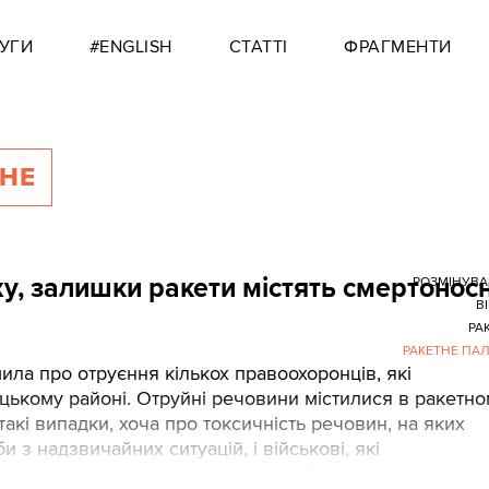
УГИ
#ENGLISH
СТАТТІ
ФРАГМЕНТИ
ЬНЕ
ху, залишки ракети містять смертонос
РОЗМІНУВ
В
РА
РАКЕТНЕ ПА
ла про отруєння кількох правоохоронців, які
цькому районі. Отруйні речовини містилися в ракетн
акі випадки, хоча про токсичність речовин, на яких
 з надзвичайних ситуацій, і військові, які
, для широкого загалу хімічна небезпека ракет