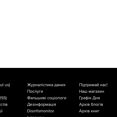
нехтувати.
ut us)
Журналістика даних
Підтримай нас!
Послуги
Наш магазин
RSS)
Фальшиві соціологи
Графік Дня
стів
Дезінформація
Архів блогів
ії
Disinfomonitor
Архів книг