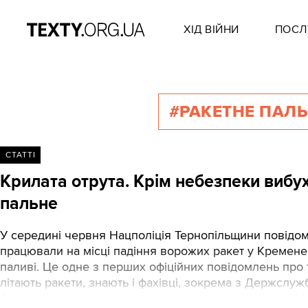
ХІД ВІЙНИ
ПОСЛ
#РАКЕТНЕ ПАЛ
СТАТТІ
Крилата отрута. Крім небезпеки вибу
пальне
У середині червня Нацполіція Тернопільщини повідоми
працювали на місці падіння ворожих ракет у Кремене
паливі. Це одне з перших офіційних повідомлень про т
літають ракети, знають і фахівці, зокрема з Держслужби
безпосередньо працюють з ракетними загрозами. Утім