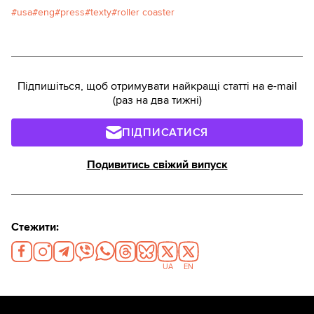
Coaster: From Trumpists to Communists, Who and
usa
eng
press
texty
roller coaster
How They Advocate for Ending Support to
Ukraine.”Читати українською.
Підпишіться, щоб отримувати найкращі статті на e-mail
(раз на два тижні)
ПІДПИСАТИСЯ
Подивитись свіжий випуск
Стежити:
UA
EN