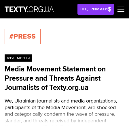
ПІДТРИМАТИ
#PRESS
ФРАГМЕНТИ
Media Movement Statement on
Pressure and Threats Against
Journalists of Texty.org.ua
We, Ukrainian journalists and media organizations,
participants of the Media Movement, are shocked
and categorically condemn the wave of pressure,
slander, and threats received by independent
Ukrainian media "Texty" (Texty.org.ua).