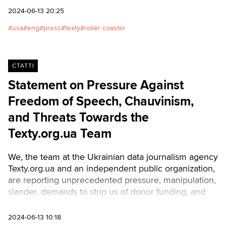
2024-06-13 20:25
usa
eng
press
texty
roller coaster
СТАТТІ
Statement on Pressure Against
Freedom of Speech, Chauvinism,
and Threats Towards the
Texty.org.ua Team
We, the team at the Ukrainian data journalism agency
Texty.org.ua and an independent public organization,
are reporting unprecedented pressure, manipulation,
slander, demands to strip us of donor funding, and
threats of physical violence that we have faced
following the publication of our research “Roller
2024-06-13 10:18