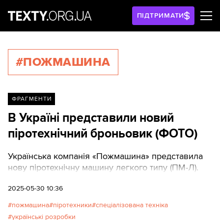
ПІДТРИМАТИ
#ПОЖМАШИНА
ФРАГМЕНТИ
В Україні представили новий
піротехнічний броньовик (ФОТО)
Українська компанія «Пожмашина» представила
нову піротехнічну машину легкого типу (ПМ-Л).
2025-05-30 10:36
пожмашина
піротехники
спеціалізована техніка
українські розробки