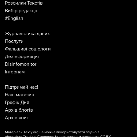
Розсилки Текстів
Вибір редакції
#English
Журналістика даних
Послуги
Фальшиві соціологи
Дезінформація
Disinfomonitor
Інтернам
Підтримай нас!
Наш магазин
Графік Дня
Архів блогів
Архів книг
Матеріали Texty.org.ua можна використовувати згідно з
ліцензією
Creative Commons із зазначенням авторства, CC BY