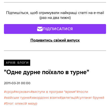
Підпишіться, щоб отримувати найкращі статті на e-mail
(раз на два тижні)
ПІДПИСАТИСЯ
Подивитись свіжий випуск
АРХІВ: БЛОГИ
"Одне дурне поїхало в турне"
2011-03-31 00:00
срср
янукович
виступи в програмі "время"
посли
азійське турне
закордонні візити
делегації
султанат бруней
блог: олексій мазур