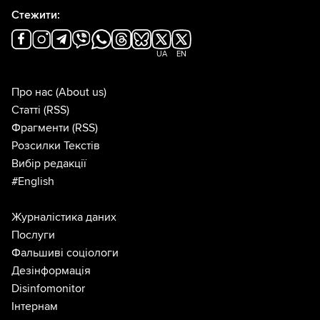
Стежити:
UA
EN
Про нас
(About us)
Статті
(RSS)
Фрагменти
(RSS)
Розсилки Текстів
Вибір редакції
#English
Журналістика даних
Послуги
Фальшиві соціологи
Дезінформація
Disinfomonitor
Інтернам