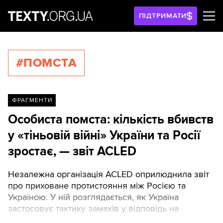
ПІДТРИМАТИ
#ПОМСТА
ФРАГМЕНТИ
Особиста помста: кількість вбивств
у «тіньовій війні» України та Росії
зростає, — звіт ACLED
Незалежна організація ACLED оприлюднила звіт
про приховане протистояння між Росією та
Україною. У ній розглядається, як Україна
застосовує тактику замахів у відповідь на
повномасштабне вторгнення Росії — і як Москва