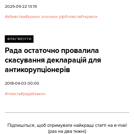
намагається її відтворити. Texty.org.ua наводять
2025-09-22 13:19
ключові висновки дослідження.
вбивства
воєнні злочини рф
помста
теракти
ФРАГМЕНТИ
Рада остаточно провалила
скасування декларацій для
антикорупціонерів
2018-04-03 00:00
помста
рада
закон
Підпишіться, щоб отримувати найкращі статті на e-mail
(раз на два тижні)