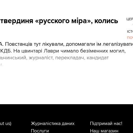
твердиня «русcкого міра», колись
ЦЕ
ІСТ
ПО
. Повстанців тут лікували, допомагали їм легалізуват
х КДБ. На цвинтарі Лаври чимало безіменних могил,
льчинський, журналіст, перекладач, кандидат
и.
ut us)
Журналістика даних
Підтримай нас!
Послуги
Наш магазин