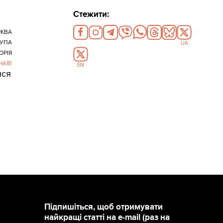
Стежити:
РКВА
УПА
UA
ОРІЯ
ЧАЇВ
EN
ися
Підпишіться, щоб отримувати
найкращі статті на e-mail (раз на