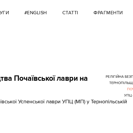
УГИ
#ENGLISH
СТАТТІ
ФРАГМЕНТИ
тва Почаївської лаври на
РЕЛІГІЙНА БЕЗ
ТЕРНОПІЛЬЩ
ПО
УПЦ 
аївської Успенської лаври УПЦ (МП) у Тернопільській