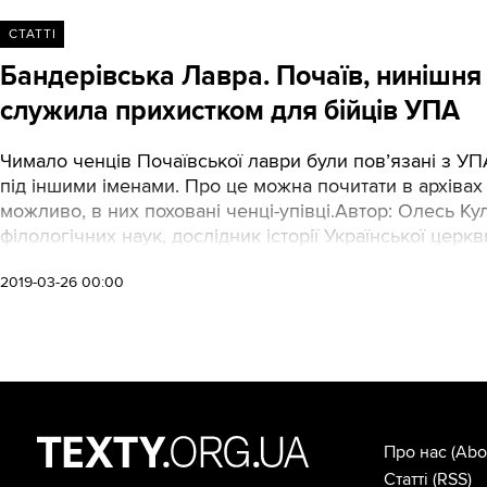
СТАТТІ
Бандерівська Лавра. Почаїв, нинішня 
служила прихистком для бійців УПА
Чимало ченців Почаївської лаври були пов’язані з УПА
під іншими іменами. Про це можна почитати в архіва
можливо, в них поховані ченці-упівці.Автор: Олесь Ку
філологічних наук, дослідник історії Української церкв
2019-03-26 00:00
Про нас
(Abo
Статті
(RSS)