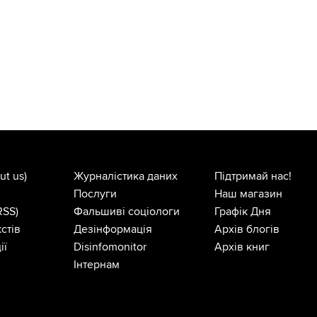
ut us)
Журналістика даних
Підтримай нас!
Послуги
Наш магазин
RSS)
Фальшиві соціологи
Графік Дня
стів
Дезінформація
Архів блогів
ії
Disinfomonitor
Архів книг
Інтернам