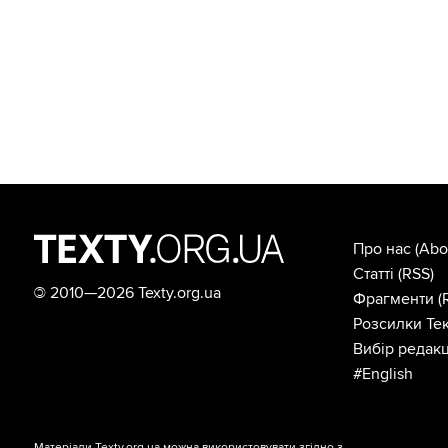
Про нас
(Abo
Статті
(RSS)
©
2010—2026 Texty.org.ua
Фрагменти
(
Розсилки Тек
Вибір редакц
#English
Матеріали Texty.org.ua можна використовувати згідно з