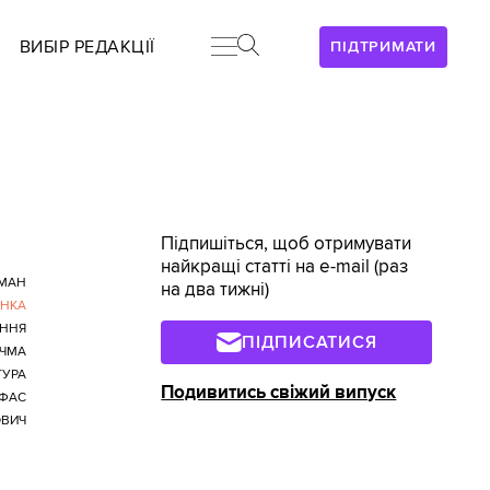
ВИБІР РЕДАКЦІЇ
ПІДТРИМАТИ
Підпишіться, щоб отримувати
найкращі статті на e-mail (раз
РМАН
на два тижні)
ЕНКА
ННЯ
ПІДПИСАТИСЯ
УЧМА
ТУРА
Подивитись свіжий випуск
ФАС
ОВИЧ