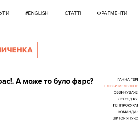
УГИ
#ENGLISH
СТАТТІ
ФРАГМЕНТИ
НИЧЕНКА
ас!. А може то було фарс?
ГАННА ГЕ
ПЛІВКИ МЕЛЬНИЧ
ОБВИНУВАЧЕ
ЛЕОНІД К
ГЕНПРОКУРА
КОМАНДА 
ВІКТОР ЯНУК