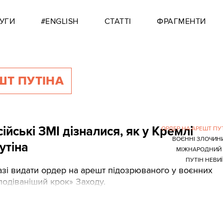
УГИ
#ENGLISH
СТАТТІ
ФРАГМЕНТИ
ШТ ПУТІНА
ійські ЗМІ дізналися, як у Кремлі
ОРДЕР НА АРЕШТ ПУ
ВОЄННІ ЗЛОЧИН
утіна
МІЖНАРОДНИЙ 
ПУТІН НЕВИ
азі видати ордер на арешт підозрюваного у воєнних
одіваніший крок» Заходу.