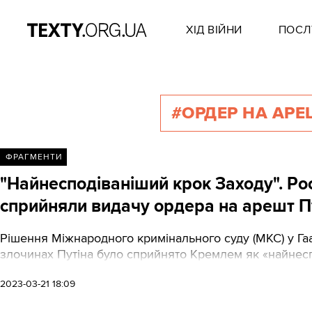
ХІД ВІЙНИ
ПОСЛ
#ОРДЕР НА АРЕ
ФРАГМЕНТИ
"Найнесподіваніший крок Заходу". Рос
сприйняли видачу ордера на арешт П
Рішення Міжнародного кримінального суду (МКС) у Га
злочинах Путіна було сприйнято Кремлем як «найнесп
2023-03-21 18:09