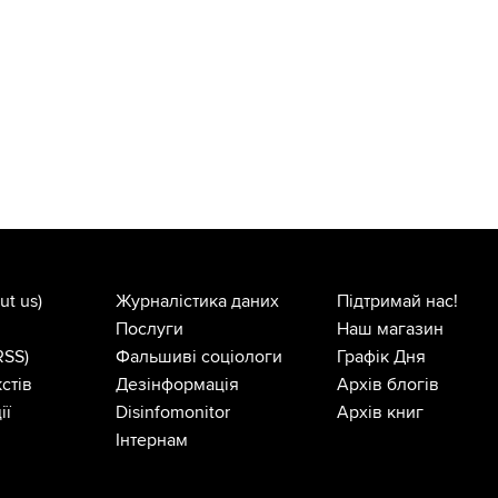
ut us)
Журналістика даних
Підтримай нас!
Послуги
Наш магазин
RSS)
Фальшиві соціологи
Графік Дня
стів
Дезінформація
Архів блогів
ії
Disinfomonitor
Архів книг
Інтернам