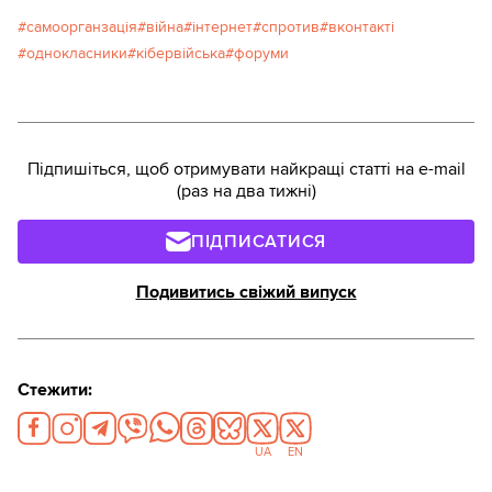
самоорганзація
війна
інтернет
спротив
вконтакті
однокласники
кібервійська
форуми
Підпишіться, щоб отримувати найкращі статті на e-mail
(раз на два тижні)
ПІДПИСАТИСЯ
Подивитись свіжий випуск
Стежити:
UA
EN