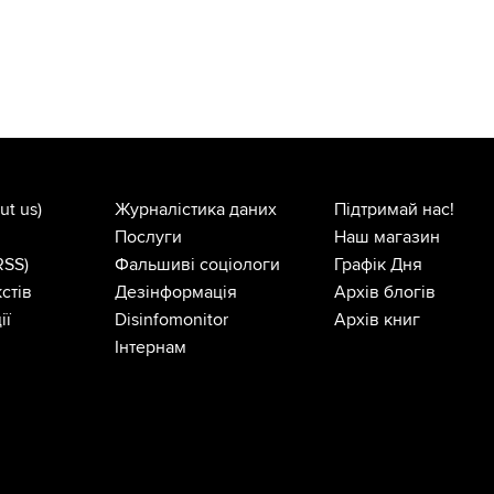
ut us)
Журналістика даних
Підтримай нас!
Послуги
Наш магазин
RSS)
Фальшиві соціологи
Графік Дня
стів
Дезінформація
Архів блогів
ії
Disinfomonitor
Архів книг
Інтернам