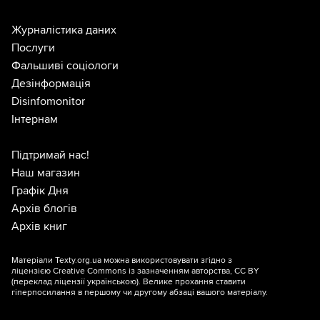
Журналістика даних
Послуги
Фальшиві соціологи
Дезінформація
Disinfomonitor
Інтернам
Підтримай нас!
Наш магазин
Графік Дня
Архів блогів
Архів книг
Матеріали Texty.org.ua можна використовувати згідно з
ліцензією
Creative Commons із зазначенням авторства, CC BY
(переклад ліцензії
українською
). Велике прохання ставити
гіперпосилання в першому чи другому абзаці вашого матеріалу.