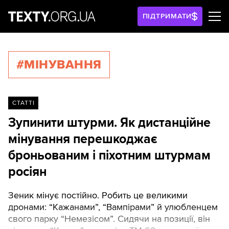
ПІДТРИМАТИ
#МІНУВАННЯ
СТАТТІ
Зупинити штурми. Як дистанційне
мінування перешкоджає
броньованим і піхотним штурмам
росіян
Зеник мінує постійно. Робить це великими
дронами: “Кажанами”, “Вампірами” й улюбленцем
свого парку “Немезісом”. Сидячи на позиції, він