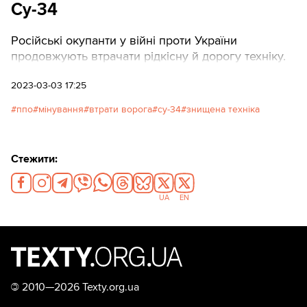
Су-34
Російські окупанти у війні проти України
продовжують втрачати рідкісну й дорогу техніку.
2023-03-03 17:25
ппо
мінування
втрати ворога
су-34
знищена техніка
Стежити:
UA
EN
©
2010—2026 Texty.org.ua