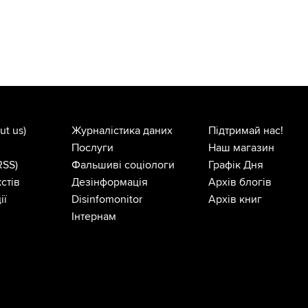
ut us)
Журналістика даних
Підтримай нас!
Послуги
Наш магазин
RSS)
Фальшиві соціологи
Графік Дня
стів
Дезінформація
Архів блогів
ії
Disinfomonitor
Архів книг
Інтернам