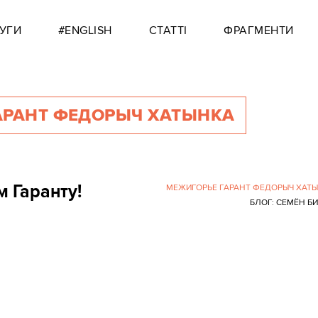
УГИ
#ENGLISH
СТАТТІ
ФРАГМЕНТИ
АРАНТ ФЕДОРЫЧ ХАТЫНКА
 Гаранту!
МЕЖИГОРЬЕ ГАРАНТ ФЕДОРЫЧ ХАТ
БЛОГ: СЕМЁН Б
0