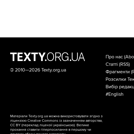
Про нас
(Abo
Статті
(RSS)
©
2010—2026 Texty.org.ua
Фрагменти
(
Розсилки Тек
Вибір редакц
#English
Матеріали Texty.org.ua можна використовувати згідно з
ліцензією
Creative Commons із зазначенням авторства,
CC BY
(переклад ліцензії
українською
). Велике
прохання ставити гіперпосилання в першому чи