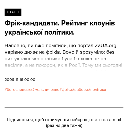
СТАТТІ
Фрік-кандидати. Рейтинг клоунів
української політики.
Напевно, ви вже помітили, що портал ZaUA.org
нерівно дихає на фріків. Воно й зрозуміло: без
них українська політика була б схожа не на
весілля, а на похорон, як в Росії. Тому ми сьогодні
знову пишемо про них, коханих, - про фріків.
Фрікоцид здійснював: Антон Зі кора
2009-11-16 00:00
богословська
мельниченко
фріки
вибори
політика
Підпишіться, щоб отримувати найкращі статті на e-mail
(раз на два тижні)