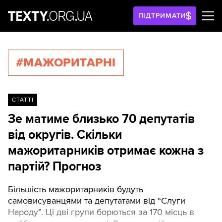
ПІДТРИМАТИ
#МАЖОРИТАРНІ
СТАТТІ
Зе матиме близько 70 депутатів
від округів. Скільки
мажоритарників отримає кожна з
партій? Прогноз
Більшість мажоритарників будуть
самовисуванцями та депутатами від “Слуги
Народу”. Ці дві групи борються за 170 місць в