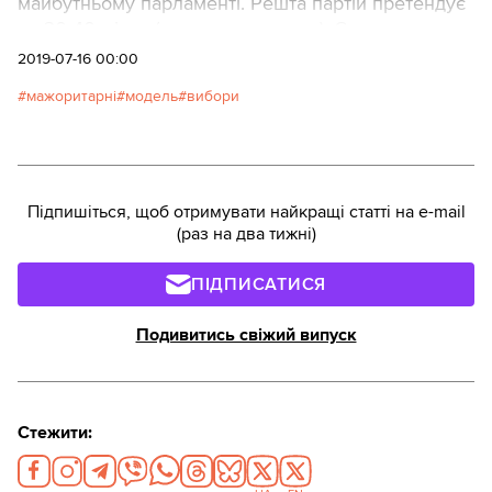
майбутньому парламенті. Решта партій претендує
на 30-40 місць (за мажоритаркою). Серед
самовисуванців найбільше колишніх членів
2019-07-16 00:00
фракції “Блок Петра Порошенка” і Народного
мажоритарні
модель
вибори
Фронту, а також груп Воля Народу і Відродження.
Автор: Тексти
Підпишіться, щоб отримувати найкращі статті на e-mail
(раз на два тижні)
ПІДПИСАТИСЯ
Подивитись свіжий випуск
Стежити: