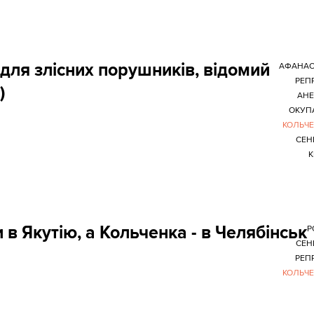
для злісних порушників, відомий
АФАНАС
РЕПР
)
АНЕ
ОКУП
КОЛЬЧ
СЕН
К
в Якутію, а Кольченка - в Челябінськ
Р
СЕН
РЕПР
КОЛЬЧ