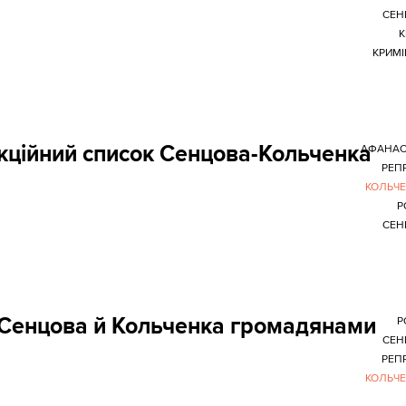
СЕН
К
КРИМ
кційний список Сенцова-Кольченка
АФАНАС
РЕПР
КОЛЬЧ
Р
СЕН
 Сенцова й Кольченка громадянами
Р
СЕН
РЕПР
КОЛЬЧ