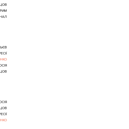
ЦОВ
РИМ
ІНАЛ
ЬЄВ
ЕСІЇ
ЕНКО
ОСІЯ
ЦОВ
ОСІЯ
ЦОВ
ЕСІЇ
ЕНКО