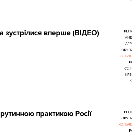
К
 зустрілися вперше (ВІДЕО)
РЕПР
АНЕ
АГР
ОКУП
КОЛЬЧ
Р
СЕН
КР
К
 рутинною практикою Росії
РЕПР
ОКУП
КОЛЬЧ
Р