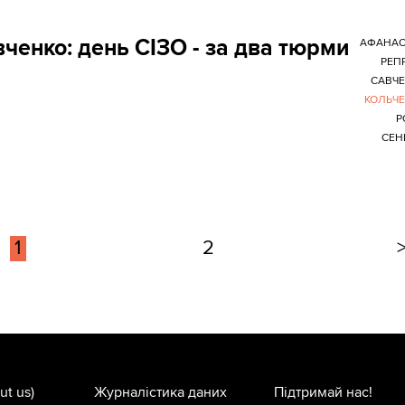
ченко: день СІЗО - за два тюрми
АФАНАС
РЕПР
САВЧ
КОЛЬЧ
Р
СЕН
1
2
ut us)
Журналістика даних
Підтримай нас!