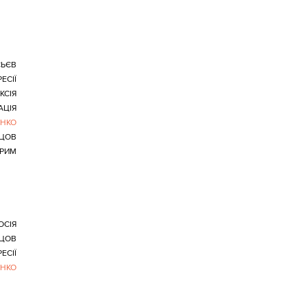
ЬЄВ
ЕСІЇ
КСІЯ
АЦІЯ
ЕНКО
ЦОВ
РИМ
ОСІЯ
ЦОВ
ЕСІЇ
ЕНКО