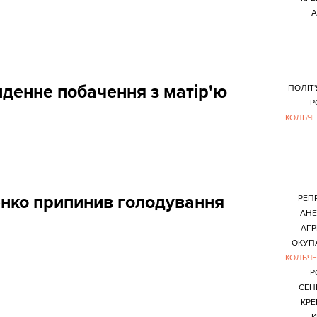
А
денне побачення з матір'ю
ПОЛІТ'
Р
КОЛЬЧ
нко припинив голодування
РЕПР
АНЕ
АГР
ОКУП
КОЛЬЧ
Р
СЕН
КР