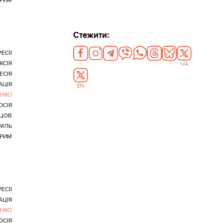
РИМ
Стежити:
ЕСІЇ
КСІЯ
UA
ЕСІЯ
АЦІЯ
EN
ЕНКО
ОСІЯ
ЦОВ
ЕМЛЬ
РИМ
ЕСІЇ
АЦІЯ
ЕНКО
ОСІЯ