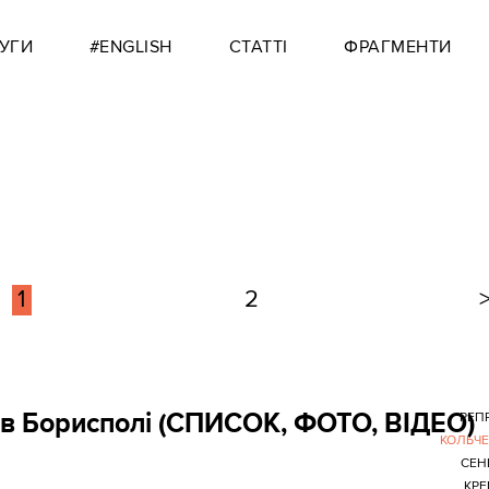
УГИ
#ENGLISH
СТАТТІ
ФРАГМЕНТИ
1
2
е в Борисполі (СПИСОК, ФОТО, ВІДЕО)
РЕПР
КОЛЬЧ
СЕН
КР