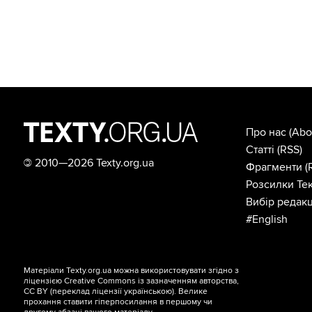
Про нас
(Abo
Статті
(RSS)
©
2010—2026 Texty.org.ua
Фрагменти
(
Розсилки Тек
Вибір редакц
#English
Матеріали Texty.org.ua можна використовувати згідно з
ліцензією
Creative Commons із зазначенням авторства,
CC BY
(переклад ліцензії
українською
). Велике
прохання ставити гіперпосилання в першому чи