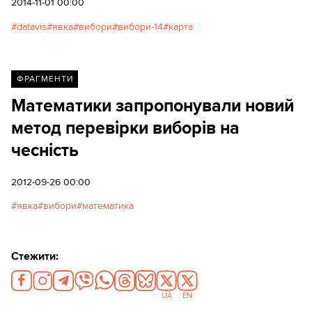
2014-11-01 00:00
datavis
явка
вибори
вибори-14
карта
ФРАГМЕНТИ
Математики запропонували новий
метод перевірки виборів на
чесність
2012-09-26 00:00
явка
вибори
математика
Стежити:
UA
EN