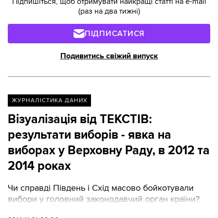
Підпишіться, щоб отримувати найкращі статті на e-mail
(раз на два тижні)
ПІДПИСАТИСЯ
Подивитись свіжий випуск
ЖУРНАЛІСТИКА ДАНИХ
Візуалізація від ТЕКСТІВ:
результати виборів - явка на
виборах у Верховну Раду, в 2012 та
2014 роках
Чи справді Південь і Схід масово бойкотували
вибори у головний законодавчий орган країни?