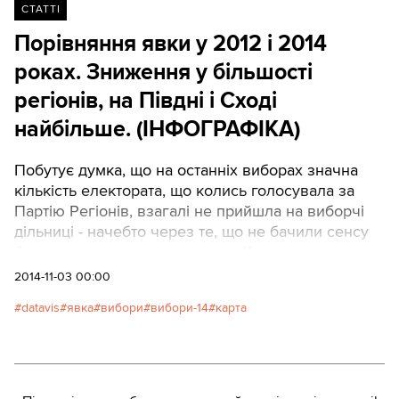
СТАТТІ
Порівняння явки у 2012 і 2014
роках. Зниження у більшості
регіонів, на Півдні і Сході
найбільше. (ІНФОГРАФІКА)
Побутує думка, що на останніх виборах значна
кількість електората, що колись голосувала за
Партію Регіонів, взагалі не прийшла на виборчі
дільниці - начебто через те, що не бачили сенсу
брати участь у волевиявленні. Карти явки, на
зразок тої, що розробив Олександр Кирєєв,
2014-11-03 00:00
навіть наводили у якості доказу, що країна
datavis
явка
вибори
вибори-14
карта
розділена (знову!) на дві частини ( згадана карта
має, на нашу думку, не дуже вдалий вибір
кольорової палітри, через що і виникла картинка
"розподілу" ).