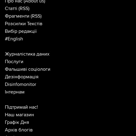
Про нас
(About us)
Статті
(RSS)
Фрагменти
(RSS)
Розсилки Текстів
Вибір редакції
#English
Журналістика даних
Послуги
Фальшиві соціологи
Дезінформація
Disinfomonitor
Інтернам
Підтримай нас!
Наш магазин
Графік Дня
Архів блогів