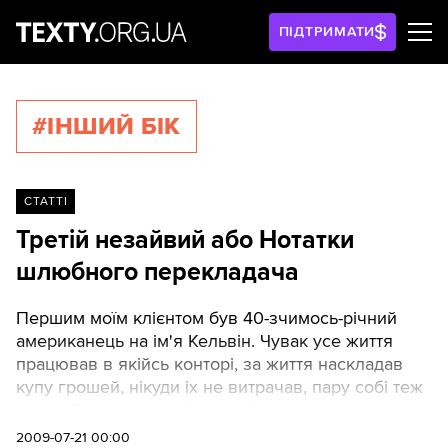
ПІДТРИМАТИ
#ІНШИЙ БІК
СТАТТІ
Третій незайвий або Нотатки
шлюбного перекладача
Першим моїм клієнтом був 40-зчимось-річний
американець на ім'я Кельвін. Чувак усе життя
працював в якійсь конторі, за життя наскладав
купу грошей, нікуди іх не витрачав, пару собі теж
не знайшов, тож вирішив поїхати за нею аж у
Київ. Він зустрівся тільки з однією кралею
2009-07-21 00:00