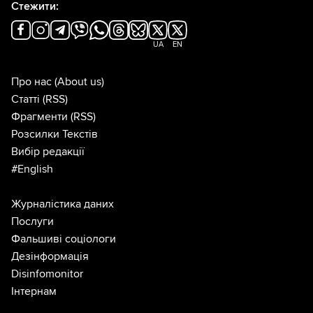
Стежити:
UA
EN
Про нас
(About us)
Статті
(RSS)
Фрагменти
(RSS)
Розсилки Текстів
Вибір редакції
#English
Журналістика даних
Послуги
Фальшиві соціологи
Дезінформація
Disinfomonitor
Інтернам