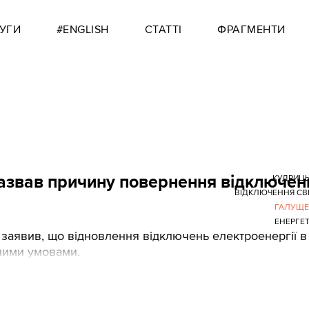
УГИ
#ENGLISH
СТАТТІ
ФРАГМЕНТИ
 назвав причину повернення відключен
КУДРИЦ
ВІДКЛЮЧЕННЯ СВ
ГАЛУЩЕ
ЕНЕРГЕ
заявив, що відновлення відключень електроенергії в
дними умовами.