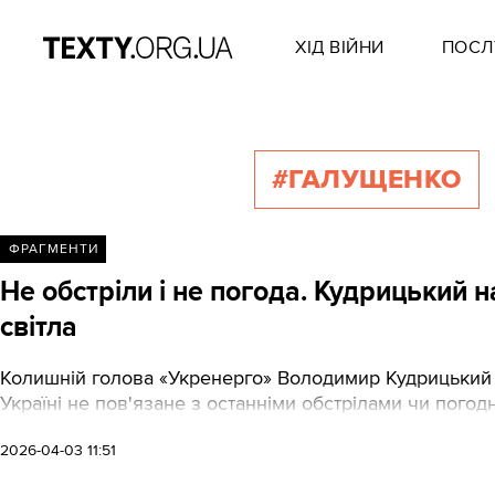
ХІД ВІЙНИ
ПОСЛ
#ГАЛУЩЕНКО
ФРАГМЕНТИ
Не обстріли і не погода. Кудрицький
світла
Колишній голова «Укренерго» Володимир Кудрицький 
Україні не пов'язане з останніми обстрілами чи пого
2026-04-03 11:51