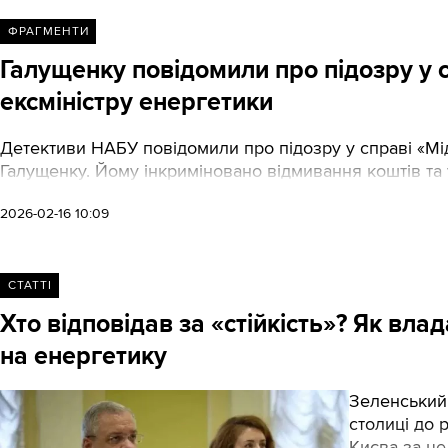
ФРАГМЕНТИ
Галущенку повідомили про підозру у 
ексміністру енергетики
Детективи НАБУ повідомили про підозру у справі «Мі
Галущенку. Йому інкриміновано відмивання коштів та у
2026-02-16 10:09
СТАТТІ
Хто відповідав за «стійкість»? Як вл
на енергетику
Зеленський 
столиці до 
Києва за це