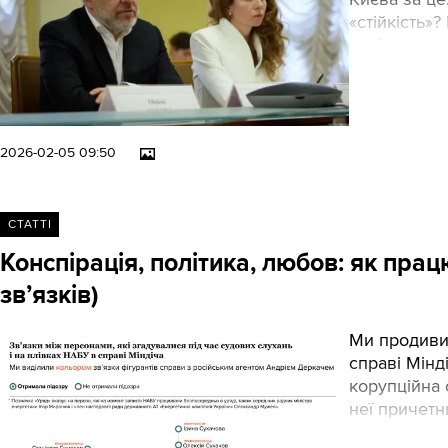
«стійкість»
відбувалося
2026-02-05 09:50
СТАТТІ
Конспірація, політика, любов: як пра
звʼязків)
Ми продивил
справі Мінд
корупційна 
неї причетн