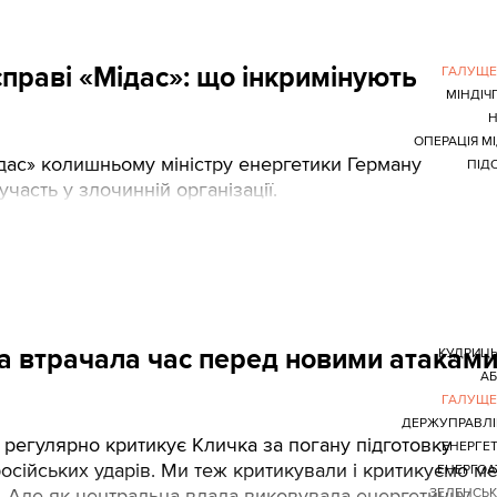
справі «Мідас»: що інкримінують
ГАЛУЩЕ
МІНДІЧ
Н
ОПЕРАЦІЯ М
дас» колишньому міністру енергетики Герману
ПІД
часть у злочинній організації.
ада втрачала час перед новими атакам
КУДРИЦ
А
ГАЛУЩЕ
ДЕРЖУПРАВЛІ
регулярно критикує Кличка за погану підготовку
ЕНЕРГЕ
російських ударів. Ми теж критикували і критикуємо м
ЕНЕРГО
. Але як центральна влада виковувала енергетичну
ЗЕЛЕНСЬ