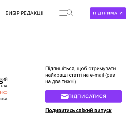
ВИБІР РЕДАКЦІЇ
ПІДТРИМАТИ
Підпишіться, щоб отримувати
найкращі статті на e-mail (раз
ь
ЬКИЙ
на два тижні)
ІТЛА
НКО
ПІДПИСАТИСЯ
ТИКА
Подивитись свіжий випуск