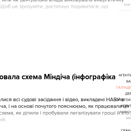
ПОГ
? Щоб це зрозуміти, достатньо подивитися, що
УКРЕН
 в керівництві галузі протягом останніх років.
цювала схема Міндіча (інфографіка
АГЕНТ
БА
ГАЛУЩЕ
ДЕ
ися всі судові засідання і відео, викладені НАБУ в
ЕНЕРГО
іча, і на основі почутого пояснюємо, як працювала ця
КОРУ
схема, як ділили і пробували легалізувати гроші й хто
МИРО
МІ
ий.
Н
СКАН