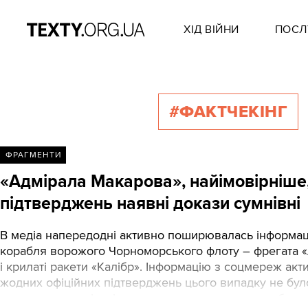
ХІД ВІЙНИ
ПОСЛ
#ФАКТЧЕКІНГ
ФРАГМЕНТИ
«Адмірала Макарова», найімовірніше, 
підтверджень наявні докази сумнівні
В медіа напередодні активно поширювалась інформаці
корабля ворожого Чорноморського флоту – фрегата «А
і крилаті ракети «Калібр». Інформацію з соцмереж акт
жодних офіційних підтверджень цього випадку не бул
«новини», яка, вірогідно, виявилась видаванням бажан