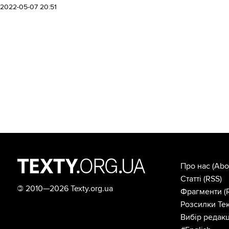
2022-05-07 20:51
Про нас
(Abo
Статті
(RSS)
©
2010—2026 Texty.org.ua
Фрагменти
(
Розсилки Тек
Вибір редакц