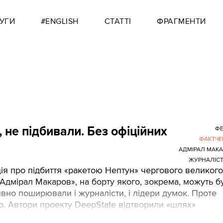
УГИ
#ENGLISH
СТАТТІ
ФРАГМЕНТИ
не підбивали. Без офіційних
ФЕ
ФАКТЧЕ
АДМІРАЛ МАК
ЖУРНАЛІС
я про підбиття «ракетою Нептун» чергового великого
дмірал Макаров», на борту якого, зокрема, можуть б
ивно поширювали і журналісти, і лідери думок. Проте
о. Автори проекту DeepState відтворили «шлях»
ого за дійсне.