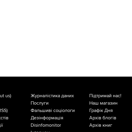
ut us)
Журналістика даних
Підтримай нас!
Послуги
Наш магазин
RSS)
Фальшиві соціологи
Графік Дня
стів
Дезінформація
Архів блогів
ії
Disinfomonitor
Архів книг