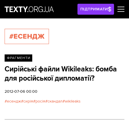
ПІДТРИМАТИ
#ЕСЕНДЖ
ФРАГМЕНТИ
Сирійські файли Wikileaks: бомба
для російської дипломатії?
2012-07-06 00:00
есендж
сирія
росія
скандал
wikileaks