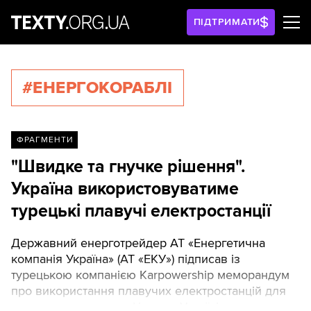
ПІДТРИМАТИ
#ЕНЕРГОКОРАБЛІ
ФРАГМЕНТИ
"Швидке та гнучке рішення".
Україна використовуватиме
турецькі плавучі електростанції
Державний енерготрейдер АТ «Енергетична
компанія Україна» (АТ «ЕКУ») підписав із
турецькою компанією Karpowership меморандум
про використання плавучих електростанцій для
подолання енергодефіциту в Україні.