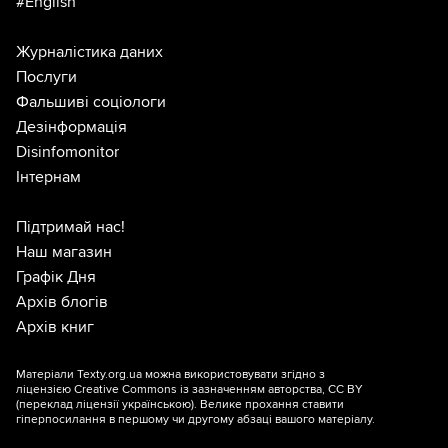
#English
Журналістика даних
Послуги
Фальшиві соціологи
Дезінформація
Disinfomonitor
Інтернам
Підтримай нас!
Наш магазин
Графік Дня
Архів блогів
Архів книг
Матеріали Texty.org.ua можна використовувати згідно з
ліцензією
Creative Commons із зазначенням авторства, CC BY
(переклад ліцензії
українською
). Велике прохання ставити
гіперпосилання в першому чи другому абзаці вашого матеріалу.