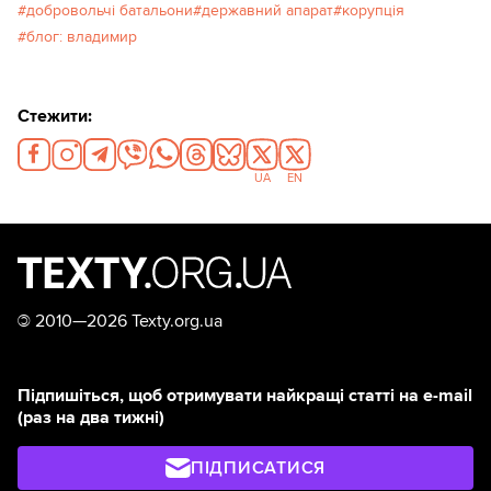
добровольчі батальони
державний апарат
корупція
блог: владимир
Стежити:
UA
EN
©
2010—2026 Texty.org.ua
Підпишіться, щоб отримувати найкращі статті на e-mail
(раз на два тижні)
ПІДПИСАТИСЯ