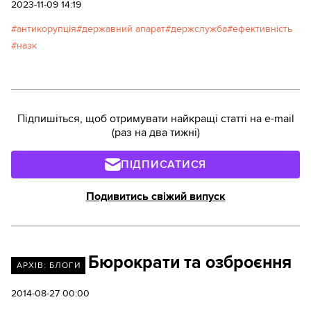
корупції, антикорупції й ефективності держави.
2023-11-09 14:19
Нижче пряма мова автора.
антикорупція
державний апарат
держслужба
ефективність
назк
Підпишіться, щоб отримувати найкращі статті на e-mail
(раз на два тижні)
ПІДПИСАТИСЯ
Подивитись свіжий випуск
Бюрократи та озброєння
АРХІВ: БЛОГИ
2014-08-27 00:00