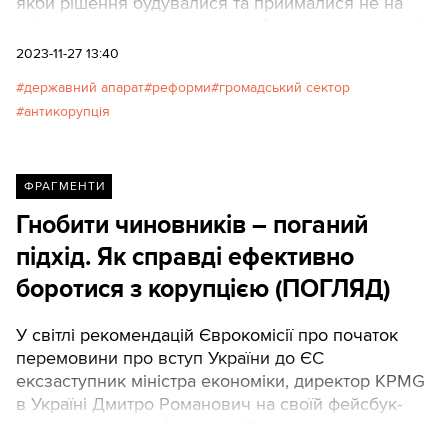
якби рішення будувалися та приймалися не на
хайпі та зневазі до держслужби, а на компетенції
та оцінці ризиків.
2023-11-27 13:40
державний апарат
реформи
громадський сектор
антикорупція
ФРАГМЕНТИ
Гнобити чиновників – поганий
підхід. Як справді ефективно
боротися з корупцією (ПОГЛЯД)
У світлі рекомендацій Єврокомісії про початок
перемовини про вступ України до ЄС
ексзаступник міністра економіки, директор KPMG
в Україні Дмитро Романович на своїй фейсбук-
сторінці "тезово і без емоцій" аналізує питання