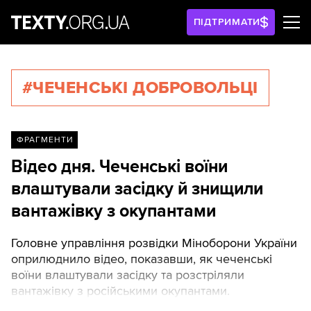
ПІДТРИМАТИ
#ЧЕЧЕНСЬКІ ДОБРОВОЛЬЦІ
ФРАГМЕНТИ
Відео дня. Чеченські воїни
влаштували засідку й знищили
вантажівку з окупантами
Головне управління розвідки Міноборони України
оприлюднило відео, показавши, як чеченські
воїни влаштували засідку та розстріляли
вантажівку з російськими окупантами.