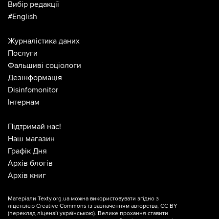
Вибір редакції
#English
Журналістика даних
Послуги
Фальшиві соціологи
Дезінформація
Disinfomonitor
Інтернам
Підтримай нас!
Наш магазин
Графік Дня
Архів блогів
Архів книг
Матеріали Texty.org.ua можна використовувати згідно з
ліцензією
Creative Commons із зазначенням авторства, CC BY
(переклад ліцензії
українською
). Велике прохання ставити