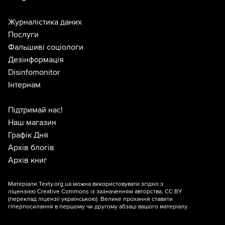
Журналістика даних
Послуги
Фальшиві соціологи
Дезінформація
Disinfomonitor
Інтернам
Підтримай нас!
Наш магазин
Графік Дня
Архів блогів
Архів книг
Матеріали Texty.org.ua можна використовувати згідно з
ліцензією
Creative Commons із зазначенням авторства, CC BY
(переклад ліцензії
українською
). Велике прохання ставити
гіперпосилання в першому чи другому абзаці вашого матеріалу.