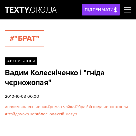
ПІДТРИМАТИ
#"БРАТ"
АРХІВ: БЛОГИ
Вадим Колесніченко і "гніда
чєрножопая"
2010-10-03 00:00
вадим колесніченко
роман чайка
"брат"
гнида черножопая
"гайдамака.ua"
блог: олексій мазур