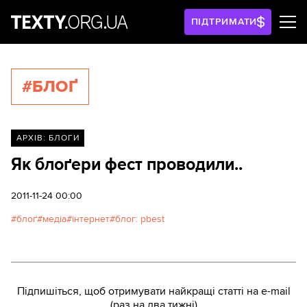
ПІДТРИМАТИ
#БЛОҐ
АРХІВ: БЛОГИ
Як блоґери фест проводили..
2011-11-24 00:00
блоґ
медіа
інтернет
блог: pbest
Підпишіться, щоб отримувати найкращі статті на e-mail
(раз на два тижні)