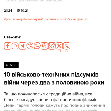
транспортування залізницею.
2024-11-15 10:21
росія-кндр
артилерія
союзники рф
зброя для рф
Стежити:
UA
EN
СТАТТІ
10 військово-технічних підсумків
війни через два з половиною роки
Те, що починалось як традиційна війна, все
більше нагадує сцени з фантастичних фільмів.
Деякі гарячі голови кажуть про повне зникнення
традиційних видів озброєння, заміну солдатів і