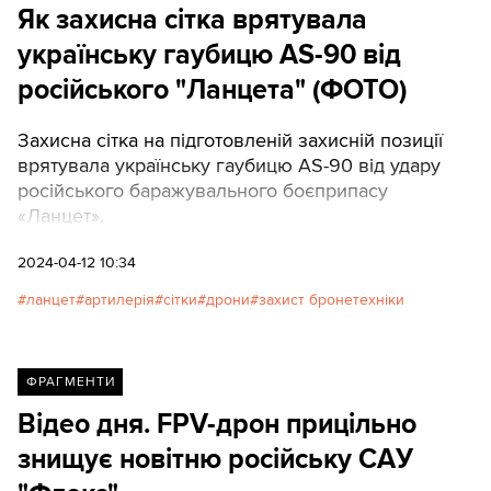
Як захисна сітка врятувала
українську гаубицю AS-90 від
російського "Ланцета" (ФОТО)
Захисна сітка на підготовленій захисній позиції
врятувала українську гаубицю AS-90 від удару
російського баражувального боєприпасу
«Ланцет».
2024-04-12 10:34
ланцет
артилерія
сітки
дрони
захист бронетехніки
ФРАГМЕНТИ
Відео дня. FPV-дрон прицільно
знищує новітню російську САУ