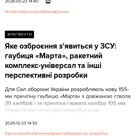
2026-05-22 14:40
вогнем, виробництво
боєприпасів і сама філософія
himars
артилерія
війна
дрони
застосування. До чого
прийшла арта і яке її майбутнє,
для Texty.org.ua розповідає
ФРАГМЕНТИ
професійний артилерист
полковник запасу Віктор
Яке озброєння з'явиться у ЗСУ:
Кевлюк. Далі його пряма мова.
гаубиця «Марта», ракетний
комплекс-універсал та інші
перспективні розробки
Для Сил оборони України розробляють нову 155-
мм причіпну гаубицю «Марта» з довжиною ствола
39 калібрів і та причіпна гармата калібру 105 мм.
Наразі вони проходять випробування.
2025-12-23 14:30
артилерія
озброєння
ракети
українські розробки