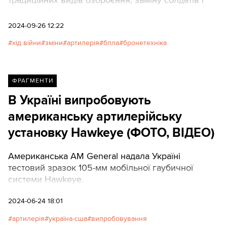
танків роботами, але насправді до цього ще
далеко. Texty.org.ua з’ясовували, як змінилася
2024-09-26 12:22
війна.
хід війни
зміни
артилерія
бпла
бронетехніка
ФРАГМЕНТИ
В Україні випробовують
американську артилерійську
установку Hawkeye (ФОТО, ВІДЕО)
Американська AM General надала Україні
тестовий зразок 105-мм мобільної гаубичної
системи Hawkeye.
2024-06-24 18:01
артилерія
україна-сша
випробовування