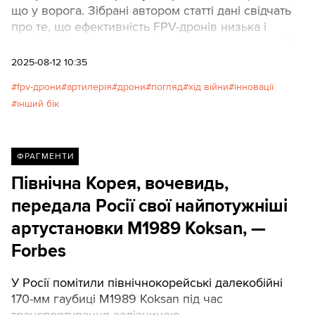
що у ворога. Зібрані автором статті дані свідчать
про те, що ефективність FPV-дронів низька і
порівняно з мінометами і скидами вони не такі й
дешеві. Додайте сюди не завжди продумане
2025-08-12 10:35
застосування FPV-дронів деякими командирами,
fpv-дрони
артилерія
дрони
погляд
хід війни
інновації
недостатню підготовку операторів і загальну
інший бік
відсутність доктрини. Колишній офіцер армії однієї
з країн НАТО пів року воював у складі ЗСУ і
скрупульозно записував результати застосування
FPV-дронів своїм підрозділом, які виклав у статті
ФРАГМЕНТИ
для War on the rocks. Texty.org.ua зробили
Північна Корея, вочевидь,
переклад.
передала Росії свої найпотужніші
артустановки M1989 Koksan, —
Forbes
У Росії помітили північнокорейські далекобійні
170-мм гаубиці M1989 Koksan під час