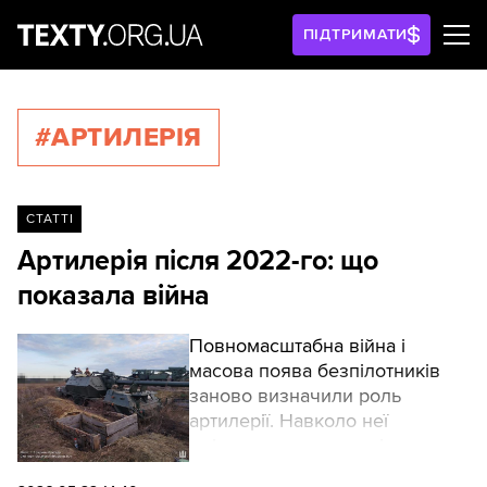
ПІДТРИМАТИ
#АРТИЛЕРІЯ
СТАТТІ
Артилерія після 2022-го: що
показала війна
Повномасштабна війна і
масова поява безпілотників
заново визначили роль
артилерії. Навколо неї
змінюється все: розвідка,
логістика, системи керування