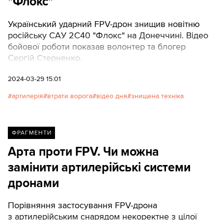
"Флокс"
Український ударний FPV-дрон знищив новітню
російську САУ 2С40 "Флокс" на Донеччині. Відео
бойової роботи показав волонтер та блогер
Сергій Стерненко.
2024-03-29 15:01
артилерія
втрати ворога
відео дня
знищена техніка
ФРАГМЕНТИ
Арта проти FPV. Чи можна
замінити артилерійські системи
дронами
Порівняння застосування FPV-дрона
з артилерійським снарядом некоректне з цілої