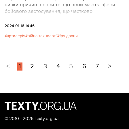
низки причин, попри те, що вони мають сфери
бойового застосування, що частково
перетинаються.
2024-01-16 14:46
артилерія
війна технології
fpv-дрони
<
1
2
3
4
5
6
7
>
©
2010—2026 Texty.org.ua