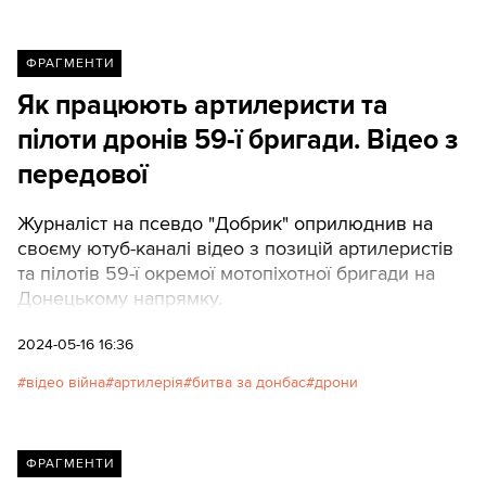
ФРАГМЕНТИ
Як працюють артилеристи та
пілоти дронів 59-ї бригади. Відео з
передової
Журналіст на псевдо "Добрик" оприлюднив на
своєму ютуб-каналі відео з позицій артилеристів
та пілотів 59-ї окремої мотопіхотної бригади на
Донецькому напрямку.
2024-05-16 16:36
відео війна
артилерія
битва за донбас
дрони
ФРАГМЕНТИ