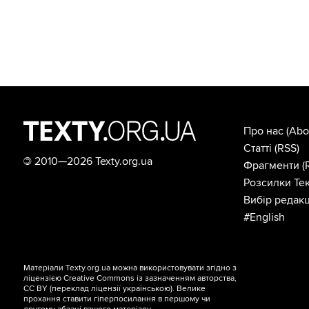
Про нас
(Abo
Статті
(RSS)
©
2010—2026 Texty.org.ua
Фрагменти
(
Розсилки Тек
Вибір редакц
#English
Матеріали Texty.org.ua можна використовувати згідно з
ліцензією
Creative Commons із зазначенням авторства,
CC BY
(переклад ліцензії
українською
). Велике
прохання ставити гіперпосилання в першому чи