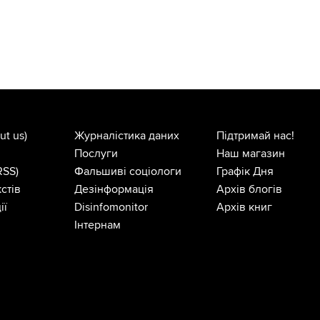
ut us)
Журналістика даних
Підтримай нас!
Послуги
Наш магазин
RSS)
Фальшиві соціологи
Графік Дня
стів
Дезінформація
Архів блогів
ії
Disinfomonitor
Архів книг
Інтернам