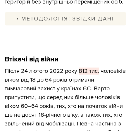
територій без внутрішньо переміщених осіб.
МЕТОДОЛОГІЯ: ЗВІДКИ ДАНІ
За нашими оцінками, у новоокупованій
частині України проживало близько
720
тис.
чоловіків вікової категорії 18–59
Втікачі від війни
років. Ми рахували за лінією фронту
станом на кінець 2023-го.
Після 24 лютого 2022 року
812 тис.
чоловіків
віком від 18 до 64 років отримали
Варто зважати, що частина цих чоловіків
тимчасовий захист у країнах ЄС. Варто
виїхала на підконтрольну територію.
припустити, що серед них більше чоловіків
З 2022-го в Україні 302 тис. чоловіків
віком 60–64 років, тих, хто на початок війни
віком 18–59 років зареєструвались як
ще не досяг 18-річного віку, а також тих, хто
ВПО. Частина з них виїхала з територій,
звільнений від мобілізації. Певна частина з