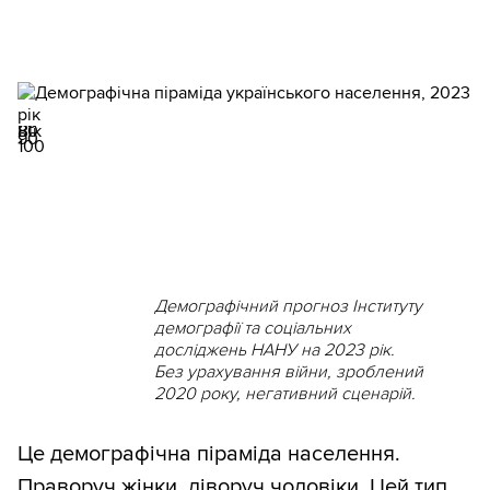
0
10
20
30
40
50
.
Кількість жінок, тис.
60
70
80
Вік
90
100
Демографічний прогноз Інституту
демографії та соціальних
досліджень НАНУ на 2023 рік.
Без урахування війни, зроблений
2020 року, негативний сценарій.
Це демографічна піраміда населення.
Праворуч жінки, ліворуч чоловіки. Цей тип