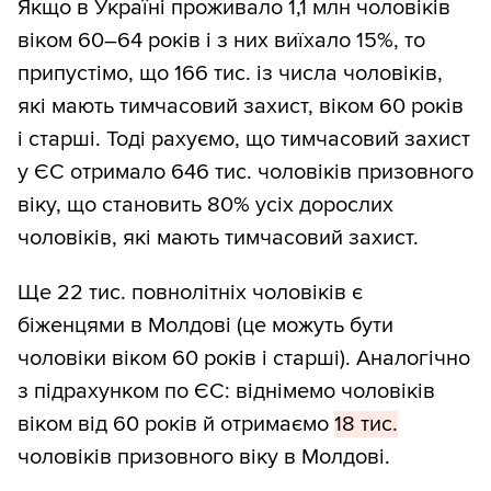
Якщо в Україні проживало 1,1 млн чоловіків
Чисельність населення територій,
віком 60–64 років і з них виїхало 15%, то
окупованих після 2022 року, підрахували
припустімо, що 166 тис. із числа чоловіків,
на основі даних зі збірників Держстату
які мають тимчасовий захист, віком 60 років
“Розподіл постійного населення України
і старші. Тоді рахуємо, що тимчасовий захист
за статтю та віком” (
pdf
) і “Чисельність
у ЄС отримало 646 тис. чоловіків призовного
наявного населення (за оцінкою) за
віку, що становить 80% усіх дорослих
регіонами, районами, територіальними
чоловіків, які мають тимчасовий захист.
громадами та населеними пунктами на 1
Ще 22 тис. повнолітніх чоловіків є
січня 2022 року” (
xlsx
). Межі окупації
біженцями в Молдові (це можуть бути
брали з карти DeepState на кінець 2023
чоловіки віком 60 років і старші). Аналогічно
року.
з підрахунком по ЄС: віднімемо чоловіків
Статистика населення за районами й ОТГ
віком від 60 років й отримаємо
18 тис.
містить лише загальну чисельність, а
чоловіків призовного віку в Молдові.
розподіл за статтю та віком є для