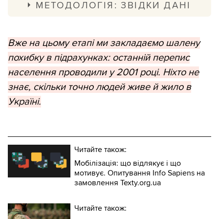
МЕТОДОЛОГІЯ: ЗВІДКИ ДАНІ
Дані наведено згідно з
демографічним
прогнозом
Інституту демографії та
Вже на цьому етапі ми закладаємо шалену
соціальних досліджень імені М. В. Птухи
похибку в підрахунках: останній перепис
НАН України на 2023 рік. Прогноз
населення проводили у 2001 році. Ніхто не
моделювали у 2020-му. Ми обрали ці дані
знає, скільки точно людей живе й жило в
тому, що прогноз виключає населення
Україні.
окупованих територій, а демографічна
оцінка на короткий термін дуже чітка. З
усіх варіантів прогнозу обрали сценарій
Читайте також:
низької народжуваності, низького
Мобілізація: що відлякує і що
мотивує. Опитування Info Sapiens на
міграційного приросту та низької
замовлення Texty.org.ua
очікуваної тривалості життя. Такий вибір
зумовлений попередньою пандемією та
Читайте також:
очікуваннями нового російського