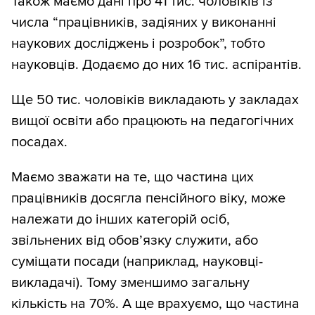
Також маємо дані про 41 тис. чоловіків із
2,56 млн (загальна кількість людей з
числа “працівників, задіяних у виконанні
інвалідністю) множимо на 57% (частка
наукових досліджень і розробок”, тобто
чоловіків) і множимо на 82% (частка осіб
науковців. Додаємо до них 16 тис. аспірантів.
віком 18–59 років серед чоловіків, які
оформили інвалідність) —
отримуємо 1,2
Ще 50 тис. чоловіків викладають у закладах
млн
чоловіків призовного віку з
вищої освіти або працюють на педагогічних
інвалідністю.
посадах.
Оцінимо, що 15% виїхали (як жінок), ми їх
Маємо зважати на те, що частина цих
згадували в наведених вище підрахунках
працівників досягла пенсійного віку, може
кількості чоловіків за кордоном.
належати до інших категорій осіб,
звільнених від обов’язку служити, або
Підсумуємо: віднімемо від
суміщати посади (наприклад, науковці-
мобілізаційного резерву
1,02 млн
викладачі). Тому зменшимо загальну
чоловіків з інвалідністю.
кількість на 70%. А ще врахуємо, що частина