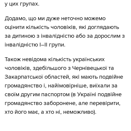
що 100 тис., як половина довоєнної
у цих групах.
чисельності ЗСУ, це 6%.
Додамо, що ми дуже неточно можемо
Загалом можемо припустити, що 34%
оцінити кількість чоловіків, які доглядають
чоловіків віком 18–26 років не
за дитиною з інвалідністю або за дорослим з
підпадатимуть під мобілізацію навіть у
інвалідністю І–ІІ групи.
разі зменшення призовного віку. Якщо
Також невідома кількість українських
враховувати студентів, то 58%.
чоловіків, здебільшого з Чернівецької та
Віднімемо
707 тис.
чоловіків віком 18–26
Закарпатської областей, які мають подвійне
років, що не належать до інших груп, які
громадянство і, найімовірніше, виїхали за
ми вже відняли.
своїм другим паспортом (в Україні подвійне
громадянство заборонене, але перевірити,
хто його має, а хто ні, неможливо).