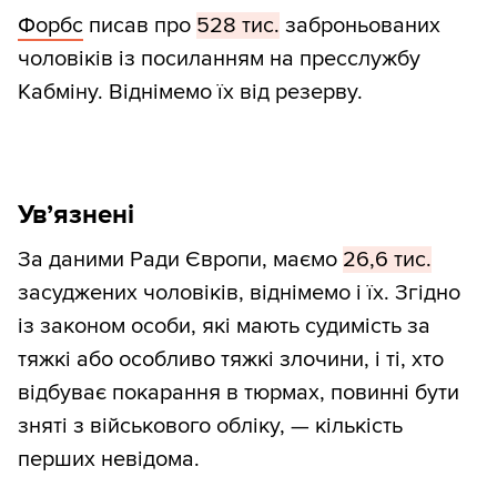
освіти Міністерства освіти і науки
Форбс
писав про
528 тис.
заброньованих
України, інших міністерств і відомств та
чоловіків із посиланням на пресслужбу
приватних закладів (2022/23 н. р.)” (
xlsx
).
Кабміну. Віднімемо їх від резерву.
Дані про кількість аспірантів зі збірника
Держстату “Аспірантура в Україні у 2022
році” (
xls
). Кількість чоловіків вирахували
Ув’язнені
за індексом гендерного паритету в
За даними Ради Європи, маємо
26,6 тис.
розділі 3.
засуджених чоловіків, віднімемо і їх. Згідно
Дані про кількість науковців зі збірника
із законом особи, які мають судимість за
Держстату “Наукова та інноваційна
тяжкі або особливо тяжкі злочини, і ті, хто
діяльність України” за 2020 рік (
pdf
).
відбуває покарання в тюрмах, повинні бути
зняті з військового обліку, — кількість
Дані про викладачів — Держстат, збірник
перших невідома.
“ВИЩА ТА ФАХОВА ПЕРЕДВИЩА ОСВІТА