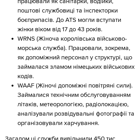
працювали як санітарки, водійки,
розрахунок (інакше потрібно було б
поштові службовиці та інспекторки
моделювати структуру родини й
боєприпасів. До ATS могли вступати
вираховувати, хто матір дітей, а хто
жінки віком від 17 до 43 років.
доросла дитина чи бабуся працездатного
WRNS (Жіноча королівська військово-
віку).
морська служба). Працювали, зокрема,
як допоміжний персонал у структурі, що
займалася зламом німецьких військових
кодів.
WAAF (Жіночі допоміжні повітряні сили).
Займалися технічним обслуговуванням
літаків, метеорологією, радіолокацією,
аналізували розвідувальні фотографії та
організовували харчування.
Загалом ці служби вивільнили 450 тис.