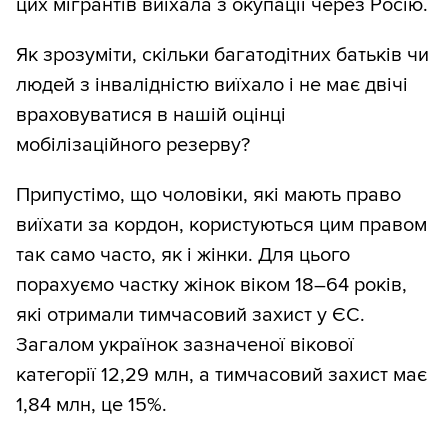
які не окуповані, але на яких велися
цих мігрантів виїхала з окупації через Росію.
бойові дії. У цьому разі доводиться лише
Як зрозуміти, скільки багатодітних батьків чи
припускати, скільки чоловіків —
людей з інвалідністю виїхало і не має двічі
переміщених осіб виїхало з окупації на
враховуватися в нашій оцінці
територію України. Припустімо, половина
мобілізаційного резерву?
—
150 тис.
Припустімо, що чоловіки, які мають право
Ще частина чоловіків з окупованих
виїхати за кордон, користуються цим правом
територій виїхала до ЄС через Росію, про
так само часто, як і жінки. Для цього
них далі.
порахуємо частку жінок віком 18–64 років,
Підсумуємо: окупація забрала з
які отримали тимчасовий захист у ЄС.
мобілізаційного резерву
570 тис.
Загалом українок зазначеної вікової
чоловіків (кількість на окупованих після
категорії 12,29 млн, а тимчасовий захист має
2022-го територіях мінус нові ВПО з
1,84 млн, це 15%.
новоокупованих територій).