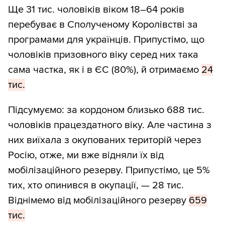
Ще 31 тис. чоловіків віком 18–64 років
окремих областей. Тому для оцінки
перебуває в Сполученому Королівстві за
чисельності чоловіків призовного віку ми
програмами для українців. Припустімо, що
відібрали новоокуповані райони й ОТГ.
чоловіків призовного віку серед них така
Далі порахували частку чоловіків віком
сама частка, як і в ЄС (80%), й отримаємо
24
18–59 років для областей і помножили
тис.
загальну чисельність населення в районі
чи територіальній громаді на цю частку
Підсумуємо: за кордоном близько 688 тис.
для відповідної області.
чоловіків працездатного віку. Але частина з
них виїхала з окупованих територій через
Дані про чисельність ВПО надає
Росію, отже, ми вже відняли їх від
Міжнародна організація з міграції.
На
мобілізаційного резерву. Припустімо, це 5%
сьогодні
як ВПО зареєстровані 630 тис.
тих, хто опинився в окупації, — 28 тис.
чоловіків віком 18–59 років. У
2021-му
Віднімемо від мобілізаційного резерву
659
було зареєстровано 328 тис. ВПО цієї
тис.
групи. Отже, нових ВПО 302 тис.