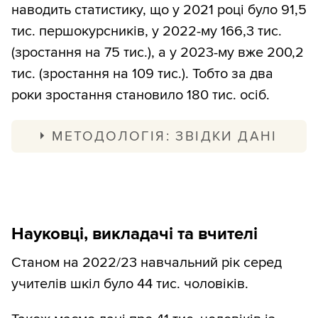
жінок пенсійного віку та чоловіків
наводить статистику, що у 2021 році було 91,5
частіше роботу з догляду виконують
працездатного віку. З цього можемо
тис. першокурсників, у 2022-му 166,3 тис.
жінки, але через мобілізацію чоловіки
лише приблизно припустити, що частіше
(зростання на 75 тис.), а у 2023-му вже 200,2
можуть почати оформляти догляд за
займаються оформленням інвалідності
тис. (зростання на 109 тис.). Тобто за два
членом родини з інвалідністю на себе.
для людей пенсійного віку, щоб
роки зростання становило 180 тис. осіб.
Припустімо, що
125 тис.
доглядають за
оформити догляд і таким чином отримати
дитиною або дорослим з інвалідністю, і
відстрочку.
МЕТОДОЛОГІЯ: ЗВІДКИ ДАНІ
виключимо їх із мобілізаційного резерву.
Дані Держстату, збірник “ВИЩА ТА
Беремо середній відсоток чоловіків віком
ФАХОВА ПЕРЕДВИЩА ОСВІТА В УКРАЇНІ
18–59 років серед вперше оформлених
у 2022 році. Статистична інформація”,
інвалідностей за 2020 і 2022 роки, це
Науковці, викладачі та вчителі
розділ 2.7 (
xls
). Цей самий збірник за 2021
82%
.
рік (
xls
).
Станом на 2022/23 навчальний рік серед
Далі оцінюємо кількість чоловіків
учителів шкіл було 44 тис. чоловіків.
призовного віку з інвалідністю.