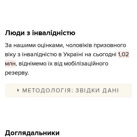
Дані про кількість мігрантів, які
перебувають під тимчасовим захистом,
надає
Євростат
. Ми брали цифри за
Люди з інвалідністю
жовтень 2023 року. Єдина країна, яка не
подала даних, — Угорщина.
За нашими оцінками, чоловіків призовного
віку з інвалідністю в Україні на сьогодні
1,02
Дані щодо Молдови від
UNHCR
, щодо
млн
, віднімемо їх від мобілізаційного
Сполученого Королівства — від
резерву.
Обсерваторії міграції Оксфордського
університету (
Figure 6
).
МЕТОДОЛОГІЯ: ЗВІДКИ ДАНІ
На 1 січня 2023 року в Україні було 2,56
млн дорослих людей з інвалідністю.
Скільки з них чоловіків віком 18–59
Доглядальники