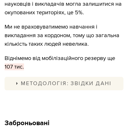
Дані про чисельність осіб з інвалідністю
науковців і викладачів могла залишитися на
— Держстат, збірник “Соціальний захист
окупованих територіях, це 5%.
населення України” за 2022 (
pdf
) і 2020
Ми не враховуватимемо навчання і
(
pdf
) роки. Ці самі дані використано в
викладання за кордоном, тому що загальна
розділі про догляд за людьми з
кількість таких людей невелика.
інвалідністю.
Віднімемо від мобілізаційного резерву ще
107 тис.
МЕТОДОЛОГІЯ: ЗВІДКИ ДАНІ
Дані про кількість учителів — Інститут
освітньої аналітики, бюлетень “Про
чисельність і склад педагогічних
Заброньовані
працівників закладів загальної середньої