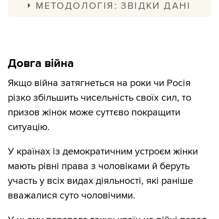
МЕТОДОЛОГІЯ: ЗВІДКИ ДАНІ
Кількість жінок порахували за такою
самою методологією, що й чоловіків.
Припустили, що кількість заброньованих
Довга війна
жінок була б така сама, як і чоловіків
Якщо війна затягнеться на роки чи Росія
(528 тис.).
різко збільшить чисельність своїх сил, то
Частку жінок, які виховують дітей,
призов жінок може суттєво покращити
розрахували з
мікроданих за
ситуацію.
результатами обстеження умов життя
У країнах із демократичним устроєм жінки
домогосподарств
, яке проводив
мають рівні права з чоловіками й беруть
Держстат у 2021 році.
участь у всіх видах діяльності, які раніше
Для цього обрали таблицю членів
вважалися суто чоловічими.
домогосподарства, де зазначено вік,