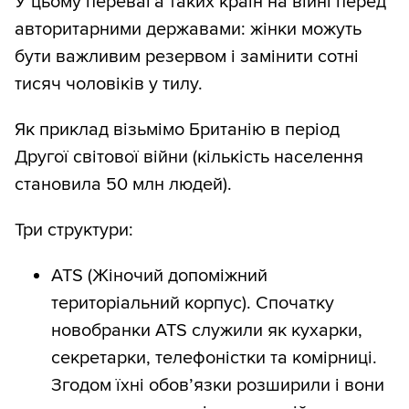
У цьому перевага таких країн на війні перед
стать і код домогосподарства.
авторитарними державами: жінки можуть
Згрупували дані за кодом
бути важливим резервом і замінити сотні
домогосподарства. Якщо в родині жінка
тисяч чоловіків у тилу.
18–59 років і неповнолітні діти, вважали,
що це їхня матір. Решту жінок 18–59
Як приклад візьмімо Британію в період
років, які живуть або самі, або є другими
Другої світової війни (кількість населення
й наступними жінками в
становила 50 млн людей).
домогосподарстві з дітьми, рахували як
жінок без дітей. Для кожного члена
Три структури:
домогосподарства наданий ваговий
ATS (Жіночий допоміжний
коефіцієнт для екстраполяції, сума ваг
територіальний корпус). Спочатку
усіх членів опитаних домогосподарств
новобранки ATS служили як кухарки,
становить 37 млн. Ми рахували ваги як
секретарки, телефоністки та комірниці.
середні для всіх жінок у родині. Це дало
Згодом їхні обов’язки розширили і вони
похибку, проте дуже спростило