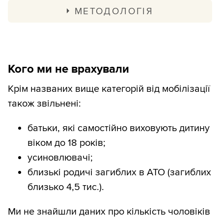
МЕТОДОЛОГІЯ
Загалом маємо близько 1,68 млн
чоловіків віком від 18 до 26 років.
Кого ми не врахували
Порахуємо попередні оцінки як частку
загальної чисельності чоловіків:
Крім названих вище категорій від мобілізації
також звільнені:
5,5% — залишилися в окупації;
6,3% — виїхали за кордон;
батьки, які самостійно виховують дитину
5% — заброньовані від мобілізації;
віком до 18 років;
9,7% — мають інвалідність;
усиновлювачі;
24% — студенти.
близькі родичі загиблих в АТО (загиблих
близько 4,5 тис.).
Скільки молоді добровільно
мобілізувалося, невідомо. Припустімо,
Ми не знайшли даних про кількість чоловіків