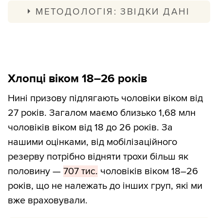
В УКРАЇНІ у 2022 році. Статистична
МЕТОДОЛОГІЯ: ЗВІДКИ ДАНІ
інформація”, розділ 2.19 (
xls
).
Council of Europe Annual Penal Statistics —
SPACE I 2022 (
pdf
). Кількість засуджених
чоловіків порахували як загальна
Хлопці віком 18–26 років
популяція тюрем (колонка 3B) –
утримувані до суду (2.1A) — неповнолітні
Нині призову підлягають чоловіки віком від
(2.1B, 2.1C) – іноземці (2.1F), помножені на
27 років. Загалом маємо близько 1,68 млн
частку чоловіків серед усіх ув’язнених
чоловіків віком від 18 до 26 років. За
(7D).
нашими оцінками, від мобілізаційного
резерву потрібно відняти трохи більш як
Закон України
“Про військовий обов’язок
половину —
707 тис.
чоловіків віком 18–26
і військову службу”, стаття 37.
років, що не належать до інших груп, які ми
вже враховували.