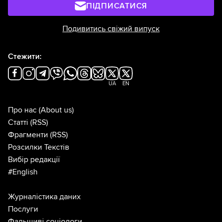
ПІДПИСАТИСЯ
Подивитись свіжий випуск
Стежити:
UA
EN
Про нас
(About us)
Статті
(RSS)
Фрагменти
(RSS)
Розсилки Текстів
Вибір редакції
#English
Журналістика даних
Послуги
Фальшиві соціологи