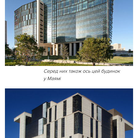
Серед них також ось цей будинок
у Маямі