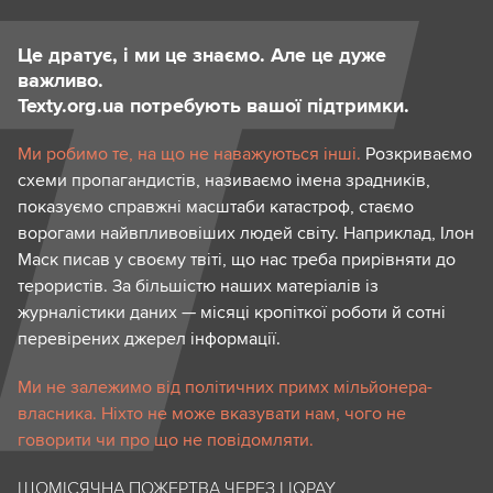
Це дратує, і ми це знаємо. Але це дуже
важливо.
Texty.org.ua потребують вашої підтримки.
Ми робимо те, на що не наважуються інші.
Розкриваємо
схеми пропагандистів, називаємо імена зрадників,
показуємо справжні масштаби катастроф, стаємо
ворогами найвпливовіших людей світу. Наприклад, Ілон
Маск писав у своєму твіті, що нас треба прирівняти до
терористів. За більшістю наших матеріалів із
журналістики даних — місяці кропіткої роботи й сотні
перевірених джерел інформації.
Ми не залежимо від політичних примх мільйонера-
власника. Ніхто не може вказувати нам, чого не
говорити чи про що не повідомляти.
ЩОМІСЯЧНА ПОЖЕРТВА ЧЕРЕЗ LIQPAY