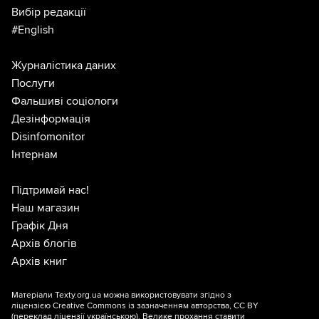
Вибір редакції
#English
Журналістика даних
Послуги
Фальшиві соціологи
Дезінформація
Disinfomonitor
Інтернам
Підтримай нас!
Наш магазин
Графік Дня
Архів блогів
Архів книг
Матеріали Texty.org.ua можна використовувати згідно з
ліцензією
Creative Commons із зазначенням авторства, CC BY
(переклад ліцензії
українською
). Велике прохання ставити