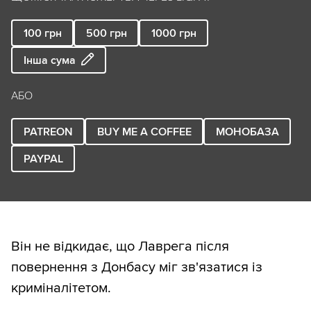
100
грн
500
грн
1000
грн
Інша сума
АБО
PATREON
BUY ME A COFFEE
МОНОБАЗА
PAYPAL
Він не відкидає, що Лаврега після
повернення з Донбасу міг зв'язатися із
криміналітетом.