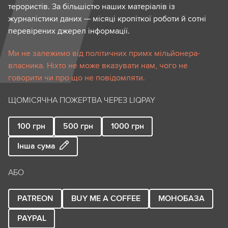
терористів. За більшістю наших матеріалів із
журналістики даних — місяці кропіткої роботи й сотні
перевірених джерел інформації.
Ми не залежимо від політичних примх мільйонера-
власника. Ніхто не може вказувати нам, чого не
говорити чи про що не повідомляти.
ЩОМІСЯЧНА ПОЖЕРТВА ЧЕРЕЗ LIQPAY
100
грн
500
грн
1000
грн
Інша сума
АБО
PATREON
BUY ME A COFFEE
МОНОБАЗА
PAYPAL