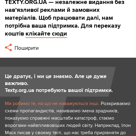
TEXTY.ORG.UA — незалежне видання без
навʼязливої реклами й замовних
матеріалів. Щоб працювати далі, нам
потрібна ваша підтримка. Для переказу
коштів
клікайте сюди
Поширити
Це дратує, і ми це знаємо. Але це дуже
важливо.
Texty.org.ua потребують вашої підтримки.
Ми робимо те, на що не наважуються інші.
Розкриваємо
схеми пропагандистів, називаємо імена зрадників,
показуємо справжні масштаби катастроф, стаємо
ворогами найвпливовіших людей світу. Наприклад, Ілон
Маск писав у своєму твіті, що нас треба прирівняти до