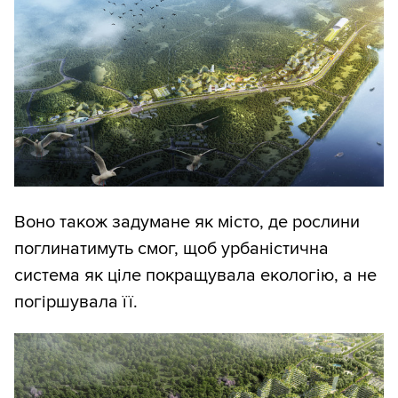
Воно також задумане як місто, де рослини
поглинатимуть смог, щоб урбаністична
система як ціле покращувала екологію, а не
погіршувала її.