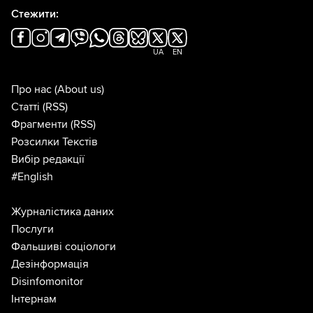
Стежити:
UA
EN
Про нас
(About us)
Статті
(RSS)
Фрагменти
(RSS)
Розсилки Текстів
Вибір редакції
#English
Журналістика даних
Послуги
Фальшиві соціологи
Дезінформація
Disinfomonitor
Інтернам