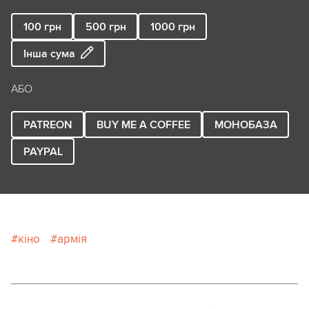
100
грн
500
грн
1000
грн
Інша сума
АБО
PATREON
BUY ME A COFFEE
МОНОБАЗА
PAYPAL
кіно
армія