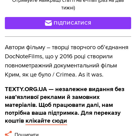
Отримуйте найкращі статті на e-mail (раз на два
тижні)
ПІДПИСАТИСЯ
Автори фільму – творці творчого об’єднання
DocNoteFilms, що у 2016 році створили
повнометражний документальний фільм
Крим, як це було / Crimea. As it was.
TEXTY.ORG.UA — незалежне видання без
навʼязливої реклами й замовних
матеріалів. Щоб працювати далі, нам
потрібна ваша підтримка. Для переказу
коштів
клікайте сюди
Поширити