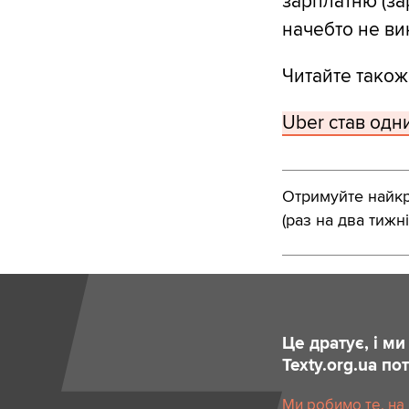
зарплатню (за
начебто не вин
Читайте також
Uber став одни
Отримуйте найкра
(раз на два тижні
Це дратує, і м
Texty.org.ua п
Ми робимо те, на