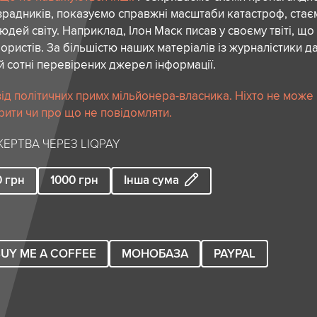
зрадників, показуємо справжні масштаби катастроф, ста
дей світу. Наприклад, Ілон Маск писав у своєму твіті, що
ористів. За більшістю наших матеріалів із журналістики да
й сотні перевірених джерел інформації.
ід політичних примх мільйонера-власника. Ніхто не може
рити чи про що не повідомляти.
ЕРТВА ЧЕРЕЗ LIQPAY
0
грн
1000
грн
Інша сума
UY ME A COFFEE
МОНОБАЗА
PAYPAL