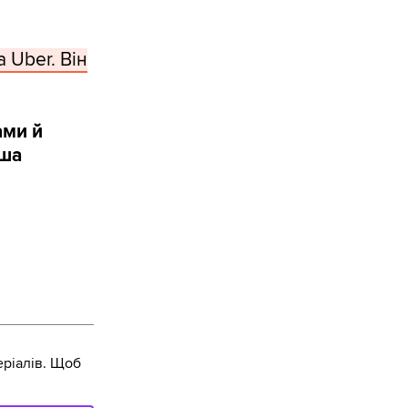
 Uber. Він
ами й
аша
ріалів. Щоб