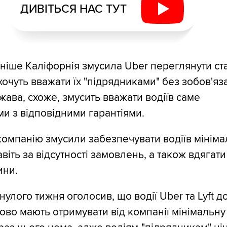
ДИВІТЬСЯ НАС ТУТ
ніше Каліфорнія змусила Uber переглянути ста
і хочуть вважати їх "підрядниками" без зобов'я
жава, схоже, змусить вважати водіїв саме
ми з відповідними гарантіями.
омпанію змусили забезпечувати водіїв мінім
віть за відсутності замовлень, а також вдягат
ини.
улого тижня оголосив, що водії Uber та Lyft д
ово мають отримувати від компанії мінімальну