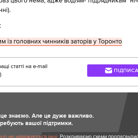
раз цього нема, адже водіям-"підрядникам" ні
ні).
:
м із головних чинників заторів у Торонто
щі статті на e-mail
ПІДПИС
)
и це знаємо. Але це дуже важливо.
отребують вашої підтримки.
 що не наважуються інші.
Розкриваємо схеми пропагандист