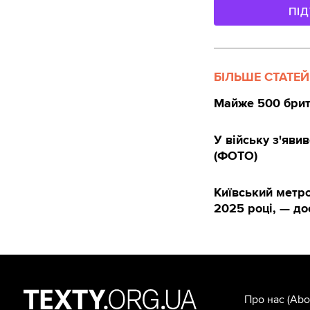
ПІ
БІЛЬШЕ СТАТЕЙ
Майже 500 брита
У війську з'яви
(ФОТО)
Київський метро
2025 році, — д
Про нас
(Abo