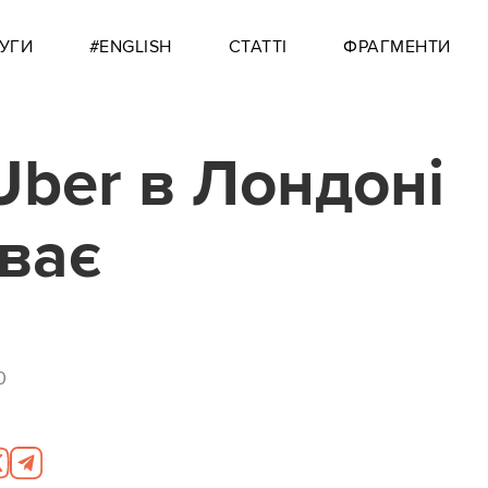
УГИ
#ENGLISH
СТАТТІ
ФРАГМЕНТИ
Uber в Лондоні
ває
0