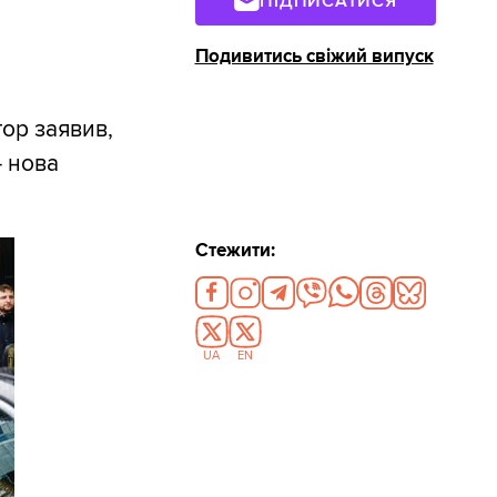
ПІДПИСАТИСЯ
Подивитись свіжий випуск
тор заявив,
- нова
Стежити:
UA
EN