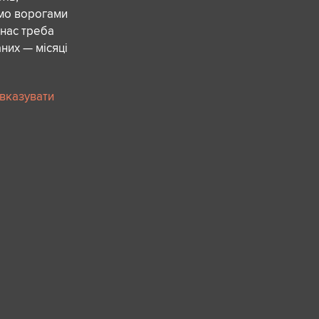
ємо ворогами
 нас треба
них — місяці
 вказувати