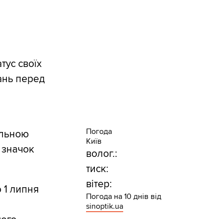
тус своїх
зань перед
Погода
альною
Київ
и значок
волог.:
тиск:
вітер:
о 1 липня
Погода на 10 днів від
sinoptik.ua