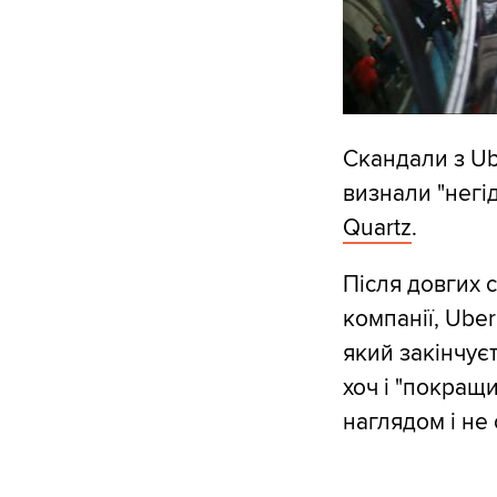
Скандали з Ub
визнали "негі
Quartz
.
Після довгих с
компанії, Ube
який закінчуєт
хоч і "покращ
наглядом і не 