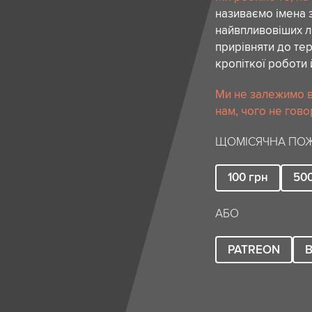
називаємо імена 
найвпливовіших лю
прирівняти до тер
кропіткої роботи 
Ми не залежимо в
нам, чого не гово
ЩОМІСЯЧНА ПОЖ
100
грн
50
АБО
PATREON
B