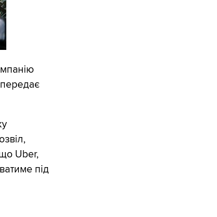
омпанію
- передає
ку
озвіл,
 що Uber,
ватиме під