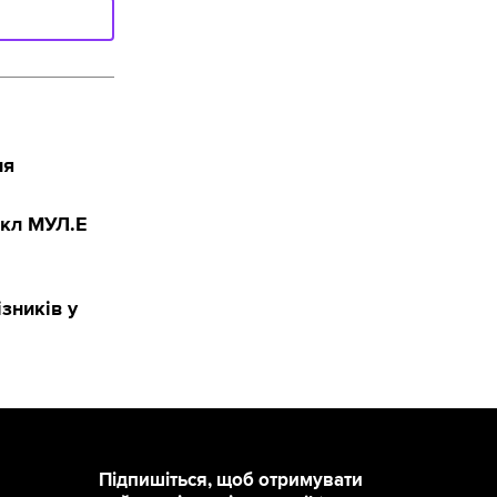
ня
икл МУЛ.Е
зників у
Підпишіться, щоб отримувати