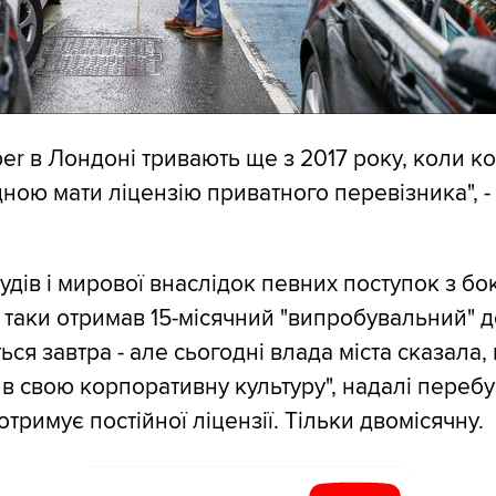
er в Лондоні тривають ще з 2017 року, коли к
дною мати ліцензію приватного перевізника", 
удів і мирової внаслідок певних поступок з бо
r таки отримав 15-місячний "випробувальний" д
ься завтра - але сьогодні влада міста сказала,
ив свою корпоративну культуру", надалі перебу
отримує постійної ліцензії. Тільки двомісячну.