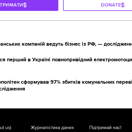
ДТРИМАТИ
DONATE
нських компаній ведуть бізнес із РФ, — досліджен
вся перший в Україні повнопривідний електромотоц
політен сформував 97% збитків комунальних переві
ослідження
ut us)
Журналістика даних
Підтримай нас!