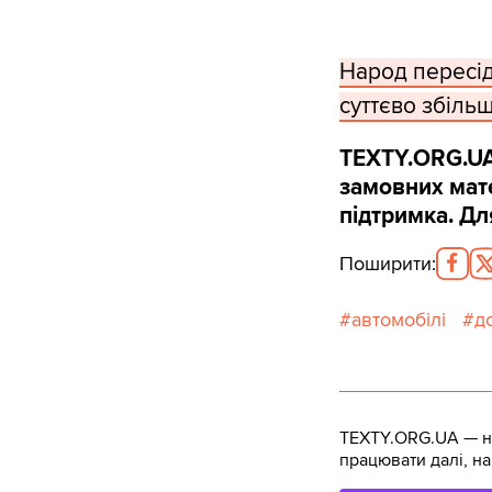
Народ пересід
суттєво збіль
TEXTY.ORG.UA
замовних мате
підтримка. Дл
Поширити
:
автомобілі
д
TEXTY.ORG.UA — не
працювати далі, на