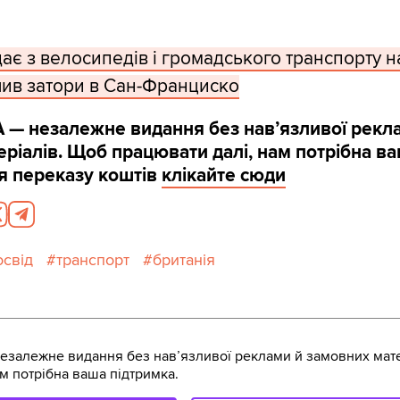
ає з велосипедів і громадського транспорту на
шив затори в Сан-Франциско
 — незалежне видання без навʼязливої рекл
ріалів. Щоб працювати далі, нам потрібна в
я переказу коштів
клікайте сюди
освід
транспорт
британія
залежне видання без навʼязливої реклами й замовних мате
м потрібна ваша підтримка.