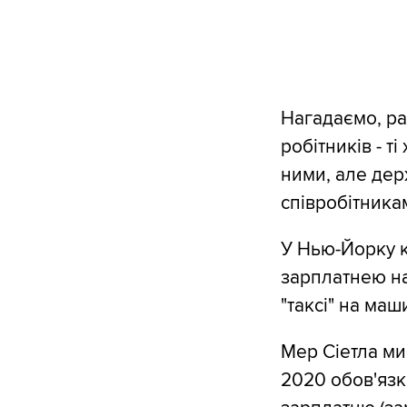
Нагадаємо, ра
робітників - т
ними, але дер
співробітника
У Нью-Йорку к
зарплатнею на
"таксі" на маш
Мер Сіетла мин
2020 обов'язк