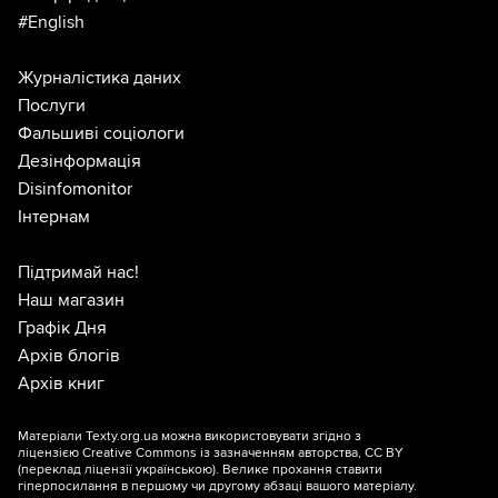
#English
Журналістика даних
Послуги
Фальшиві соціологи
Дезінформація
Disinfomonitor
Інтернам
Підтримай нас!
Наш магазин
Графік Дня
Архів блогів
Архів книг
Матеріали Texty.org.ua можна використовувати згідно з
ліцензією
Creative Commons із зазначенням авторства, CC BY
(переклад ліцензії
українською
). Велике прохання ставити
гіперпосилання в першому чи другому абзаці вашого матеріалу.