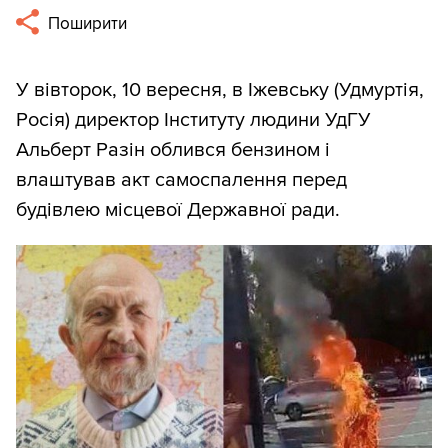
Поширити
У вівторок, 10 вересня, в Іжевську (Удмуртія,
Росія) директор Інституту людини УдГУ
Альберт Разін облився бензином і
влаштував акт самоспалення перед
будівлею місцевої Державної ради.