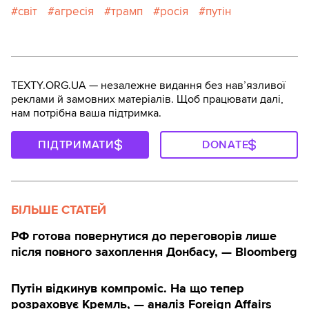
світ
агресія
трамп
росія
путін
TEXTY.ORG.UA — незалежне видання без навʼязливої
реклами й замовних матеріалів. Щоб працювати далі,
нам потрібна ваша підтримка.
ПІДТРИМАТИ
DONATE
БІЛЬШЕ СТАТЕЙ
РФ готова повернутися до переговорів лише
після повного захоплення Донбасу, — Bloomberg
Путін відкинув компроміс. На що тепер
розраховує Кремль, — аналіз Foreign Affairs