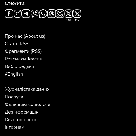
Стежити:
UA
EN
Про нас
(About us)
Статті
(RSS)
Фрагменти
(RSS)
Розсилки Текстів
Вибір редакції
#English
Журналістика даних
Послуги
Фальшиві соціологи
Дезінформація
Disinfomonitor
Інтернам