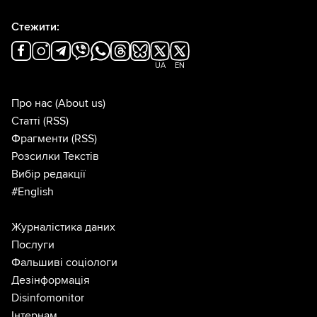
Стежити:
UA
EN
Про нас
(About us)
Статті
(RSS)
Фрагменти
(RSS)
Розсилки Текстів
Вибір редакції
#English
Журналістика даних
Послуги
Фальшиві соціологи
Дезінформація
Disinfomonitor
Інтернам