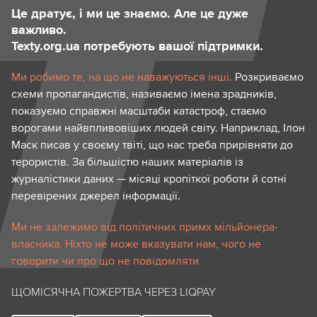
Це дратує, і ми це знаємо. Але це дуже
важливо.
Texty.org.ua потребують вашої підтримки.
Ми робимо те, на що не наважуються інші.
Розкриваємо
схеми пропагандистів, називаємо імена зрадників,
показуємо справжні масштаби катастроф, стаємо
ворогами найвпливовіших людей світу. Наприклад, Ілон
Маск писав у своєму твіті, що нас треба прирівняти до
терористів. За більшістю наших матеріалів із
журналістики даних — місяці кропіткої роботи й сотні
перевірених джерел інформації.
Ми не залежимо від політичних примх мільйонера-
власника. Ніхто не може вказувати нам, чого не
говорити чи про що не повідомляти.
ЩОМІСЯЧНА ПОЖЕРТВА ЧЕРЕЗ LIQPAY