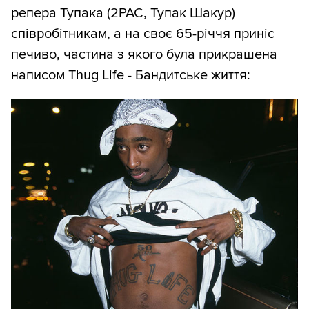
репера Тупака (2PAC, Тупак Шакур)
співробітникам, а на своє 65-річчя приніс
печиво, частина з якого була прикрашена
написом Thug Life - Бандитське життя: