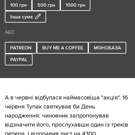
100
грн
500
грн
1000
грн
Інша сума
АБО
PATREON
BUY ME A COFFEE
МОНОБАЗА
PAYPAL
А в червні відбулася наймасовіша "акція". 16
червня Тупак святкував би День
народження: чиновник запропонував
відзначити його, прослухавши один із треків
репера. І відправив лист на 4300