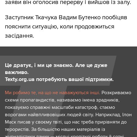
заяви він оголосив перерву і вийшов із залу.
Заступник Ткачука Вадим Бутенко пообіцяв
пояснити ситуацію, коли продовжиться
засідання.
Це дратує, і ми це знаємо. Але це дуже
важливо.
Texty.org.ua потребують вашої підтримки.
Ми робимо те, на що не наважуються інші.
Розкриваємо
схеми пропагандистів, називаємо імена зрадників,
показуємо справжні масштаби катастроф, стаємо
ворогами найвпливовіших людей світу. Наприклад, Ілон
Маск писав у своєму твіті, що нас треба прирівняти до
терористів. За більшістю наших матеріалів із
журналістики даних — місяці кропіткої роботи й сотні