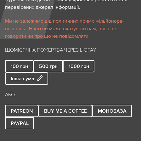
перевірених джерел інформації.
Ми не залежимо від політичних примх мільйонера-
власника. Ніхто не може вказувати нам, чого не
говорити чи про що не повідомляти.
ЩОМІСЯЧНА ПОЖЕРТВА ЧЕРЕЗ LIQPAY
100
грн
500
грн
1000
грн
Інша сума
АБО
PATREON
BUY ME A COFFEE
МОНОБАЗА
PAYPAL