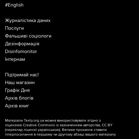
#English
Журналістика даних
Послуги
Фальшиві соціологи
Дезінформація
Disinfomonitor
Інтернам
Підтримай нас!
Наш магазин
Графік Дня
Архів блогів
Архів книг
Матеріали Texty.org.ua можна використовувати згідно з
ліцензією
Creative Commons із зазначенням авторства, CC BY
(переклад ліцензії
українською
). Велике прохання ставити
гіперпосилання в першому чи другому абзаці вашого матеріалу.