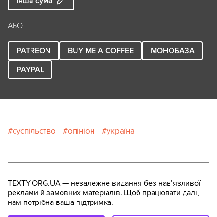
Інша сума
АБО
PATREON
BUY ME A COFFEE
МОНОБАЗА
PAYPAL
суспільство
опініон
україна
TEXTY.ORG.UA — незалежне видання без навʼязливої
реклами й замовних матеріалів. Щоб працювати далі,
нам потрібна ваша підтримка.