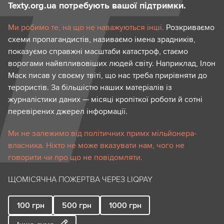
Texty.org.ua потребують вашої підтримки.
Ми робимо те, на що не наважуються інші.
Розкриваємо
схеми пропагандистів, називаємо імена зрадників,
показуємо справжні масштаби катастроф, стаємо
ворогами найвпливовіших людей світу. Наприклад, Ілон
Маск писав у своєму твіті, що нас треба прирівняти до
терористів. За більшістю наших матеріалів із
журналістики даних — місяці кропіткої роботи й сотні
перевірених джерел інформації.
Ми не залежимо від політичних примх мільйонера-
власника. Ніхто не може вказувати нам, чого не
говорити чи про що не повідомляти.
ЩОМІСЯЧНА ПОЖЕРТВА ЧЕРЕЗ LIQPAY
100
грн
500
грн
1000
грн